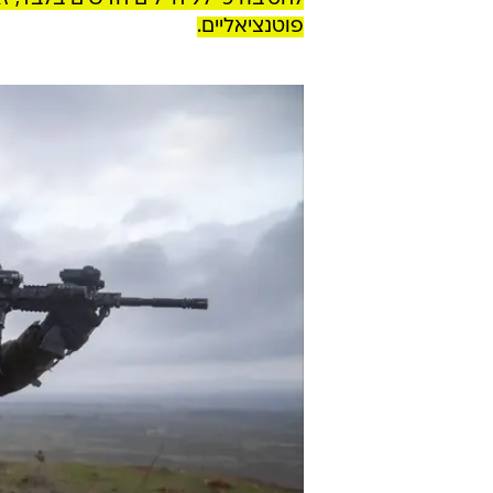
בניגוד למסלולי גיוס רגילים,
תהליך הג
הציבור החרדי, פגישות אישיות, ראי
מול המועמדים ובני משפחותיהם. אלא
הציבורי סביב חוק הגיוס פוגעים באופ
לדברי הגורמים, לא מדובר בביטולים
הציפייה בצה"ל הייתה שלאחר כמה מח
בכל מחזור. בפועל,
המספרים עדיין נ
פוטנציאליים.