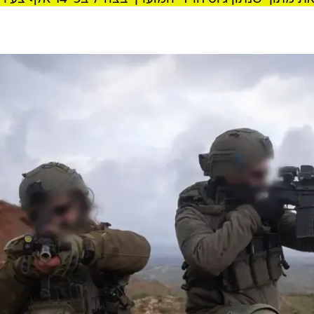
יוס לחטיבת החשמונאים
מבוסס על איתור מועמדים מתוך
ונות התאמה ושיחות רבות שמטרתן להפיג חששות ולבנות אמ
 שלדברי גורמים המעורים בנושא, גל מעצרי העריקים והש
ן ישיר בתהליך.
 בודדים אלא בעשרות צעירים שהחליטו לעצור את התהליך.
זורי גיוס תגיע החטיבה להיקפים של כמה מאות מתגייסים
מוכים בהרבה
. במחזור הגיוס האחרון, בחודש מאי, התגייסו
לחטיבה כ-97 חיילים חדשים בלבד, זאת מתוך שנתון גיוס חרדי המוערך בצה"ל ב