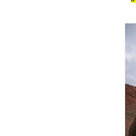
ון
יח
כ-14 אלף צעירים