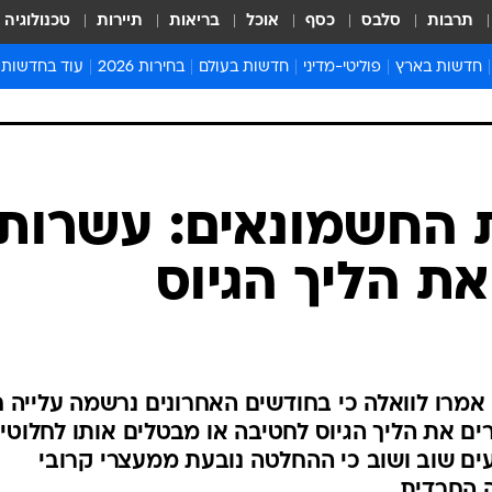
תרבות
סלבס
כסף
אוכל
בריאות
תיירות
טכנולוגיה
חדשות בארץ
פוליטי-מדיני
חדשות בעולם
בחירות 2026
עוד בחדשות
אירועים בארץ
פוליטיקה וממשל
המזרח התיכון
דעות ופרשנויו
חדשות פלילים ומשפט
יחסי חוץ
אירופה
סרי ושלזינגר
חינוך
אמריקה
פרויקטים מיוח
ישראלים בחו"ל
אסיה והפסיפיק
אסור לפספס
בריאות
אפריקה
מדע וסביבה
חברה ורווחה
הנחיות פיקוד 
ארכיון מדורים
זמני כניסת ש
לוח חופשות וח
לוח שנה
חדשות יהדות
 החשמונאים: עשרות
חדשות המשפ