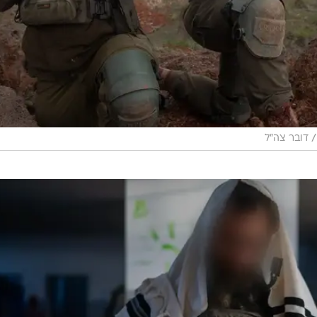
/
דובר צה"ל