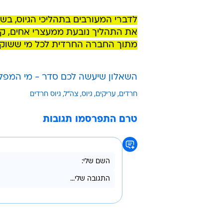
במחזור הגיוס האחרון התגייסו לחטיבה כ-70 חיילים חדשים בלבד. לוחמי חטיבת החשמונאים בלבנון
בצה"ל השקיעו מאמצים רבים
בהתאמ
תפילות ביום, מסגרות ללימוד תורה
ההתאמות, ההיענות מצד הציבור החר
גם נסיגה בקרב צעירים שכבר הביעו נכ
לדברי המעורבים בתהליכי הגיוס, ב
את התהליך נובעת ממעצרי אחים, קר
מתוך החברה החרדית לכל מי ששוקל 
השאלון שיעשה לכם סדר - מי המפ
חרדים
עריקים
גיוס
צה"ל
גיוס חרדים