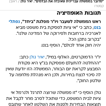
/
"‏מדובר בממשלה עבריינית שאיבדה את הבלמים". יאיר גולן
ראובן
קסטרו
תגובות האופוזיציה
ראש הממשלה לשעבר ויו"ר מפלגת "ביחד",
נפתלי
בנט
, כתב כי "אי ציות לפסיקת בית משפט מביא
לאנרכיה ברחובות ולפירוקה של המדינה שלנו".
"בקרוב נתקן הכל.
יהיה חוק אחד לכולם", הוסיף בנט.
יו"ר הדמוקרטים, האלוף במיל',
יאיר גולן
כתב:
"‏ההחלטה להתעלם מפסיקת בג"ץ היא פקודת
המבצע לקראת יום הבוחר, הממשלה הזו יודעת שאין
לה סיכוי לנצח בחירות, ולכן היא מנהלת מלחמה על
שלטון החוק".
גולן הוסיף כי "‏זו ממשלה שרוצה לתרגל ולנרמל אי
ציות לבית המשפט, כדי שתוכל לסרב מחר לקבל את
תוצאות הבחירות ולפנות את השלטון לאחר שתובס