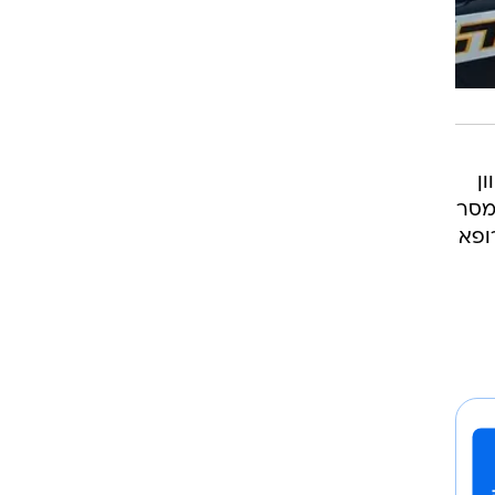
ן
מסר
ופא