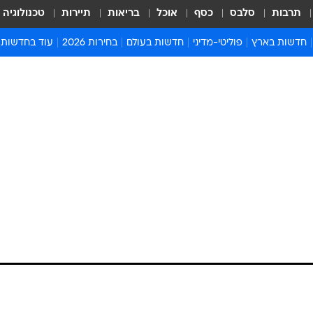
תרבות
סלבס
כסף
אוכל
בריאות
תיירות
טכנולוגיה
חדשות בארץ
פוליטי-מדיני
חדשות בעולם
בחירות 2026
עוד בחדשות
אירועים בארץ
פוליטיקה וממשל
המזרח התיכון
דעות ופרשנויו
חדשות פלילים ומשפט
יחסי חוץ
אירופה
סרי ושלזינגר
חינוך
אמריקה
פרויקטים מיוח
ישראלים בחו"ל
אסיה והפסיפיק
אסור לפספס
בריאות
אפריקה
מדע וסביבה
חברה ורווחה
הנחיות פיקוד 
ארכיון מדורים
זמני כניסת ש
לוח חופשות וח
לוח שנה
חדשות יהדות
חדשות המשפ