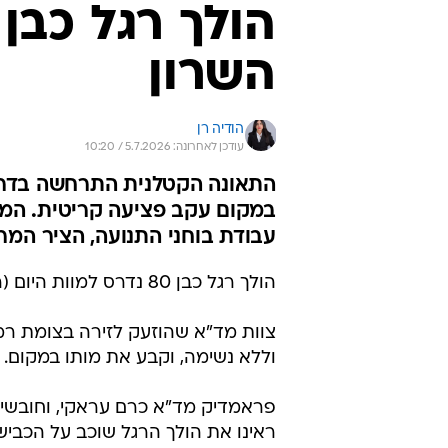
השרון
הודיה רן
עודכן לאחרונה: 5.7.2026 / 10:20
התאונה הקטלנית התרחשה בדרך
במקום עקב פציעה קריטית. המש
עבודת בוחני התנועה, הציר המר
הולך רגל כבן 80 נדרס למוות היום (ראשון) על ידי רכב בדרך רמתיים בהוד השרון.
צוות מד"א שהוזעק לזירה בצומת ר
וללא נשימה, וקבע את מותו במקום. 
פראמדיק מד"א כרם עראקי, וחובשי מד
ראינו את הולך הרגל שוכב על הכבי