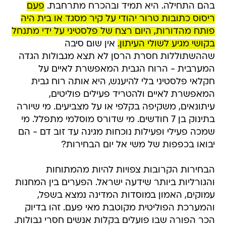
בהם התחילה. היא תמיד ובהכרח מתרחבת.
פעם
ריסוס כתובות טרור יהודי על קיר מסגד או בית היה
פותח מהדורות, היום רצח של פלסטיני על ידי מתנחל
בקושי מגיע לשולי העיתון.
אין שום סיבה
שההשתוללות חסרת הרסן לא תצא מגבולות הגדה
המערבית - הרוח הגבית המאפשרת לאיים על
חקלאי פלסטיני בלי להיענש, היא אותה רוח גבית
המאפשרת לאיים ולהטריד פעילים פוליטים,
עיתונאים, משקיפה בקלפי או על מצביעים. מי שיורה
בתינוק בן 7 חודשים. מי שדורס מוסלמי מתפלל. מי
שמכה פעילי ופעילות נוכחות מגינה עד זוב דם - הם
יבואו בכפפות של משי אל יום הבחירות?
הבחירות הקרובות צפויות להיות מהמתוחות
והגורליות ביותר שידעה ישראל. הפערים בין המחנות
עמוקים, האמון במוסדות המדינה נמצא בשפל,
והמערכת הפוליטית מקוטבת מאי פעם. זהו בדיוק
הכר הפורה שבו פועלים בקלות אנשים חסרי גבולות.