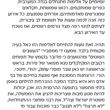
יומיומיים על אלימות מתנחלים בגדה המערבית.
כפרים שמותקפים, רכוש שמושחת, חקלאים
שמגורשים מאדמותיהם, אזרחים שנפגעים. כל אירוע
כזה זוכה לכמה שעות של תשומת לב ציבורית,
לעיתים לגינוי רפה מצד גורמים רשמיים, ואז נשכח
עד האירוע הבא.
תהיה זאת טעות להתייחס לאלימות הזו כאל בעיה
מקומית בלבד. שמענו די ממסבירי "העשבים
השוטים" ומהטוענים כי מדובר בקומץ של תפוחים
רקובים המקלקלים טנא מפואר של פירות. בראש
ובראשונה יש כאן שבר מוסרי עמוק, יהודי, חינוכי,
הורי. הרצחנות המסכנת ואף פוגעת בחייהם של בני
אדם היא והיא בלבד הסיבה ההכרחית להילחם באופן
בלתי מתפשר בתופעה ההרסנית הזו. אכן, יכולות
להיות מגוון סיבות שצריכות להניע את הממשלה, את
משטרת ישראל וצה"ל, את רבני ומחנכי ההתנחלויות,
"לא תרצח" ו"לא תגנוב" כבר מוכנות עבור מי