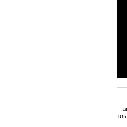
ום.
ותו