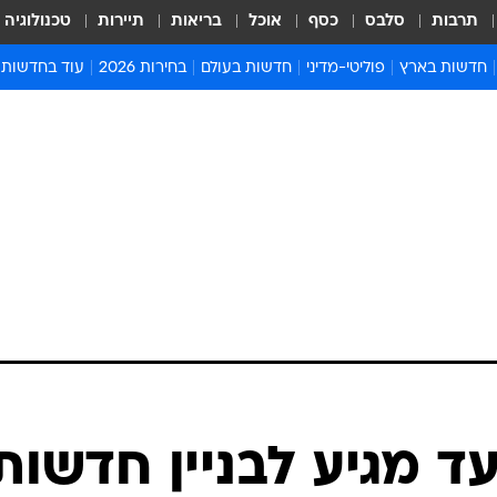
תרבות
סלבס
כסף
אוכל
בריאות
תיירות
טכנולוגיה
חדשות בארץ
פוליטי-מדיני
חדשות בעולם
בחירות 2026
עוד בחדשות
אירועים בארץ
פוליטיקה וממשל
המזרח התיכון
דעות ופרשנויו
חדשות פלילים ומשפט
יחסי חוץ
אירופה
סרי ושלזינגר
חינוך
אמריקה
פרויקטים מיוח
ישראלים בחו"ל
אסיה והפסיפיק
אסור לפספס
בריאות
אפריקה
מדע וסביבה
חברה ורווחה
הנחיות פיקוד 
ארכיון מדורים
זמני כניסת ש
לוח חופשות וח
לוח שנה
חדשות יהדות
ד מגיע לבניין חדשות
חדשות המשפ