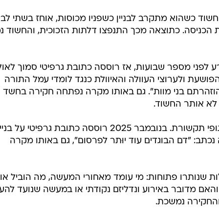
ד כשהוא מתקרב לבניין כשפניו מכוסות, אוחז בשתי לבנ
ת הכניסה. כתוצאה מכך התנפצו דלתות הזכוכית, והחשוד נ
 לפני מספר שבועות, אז רוססה כתובת גרפיטי סמוך לאול
רעה הפושעת ולערוצי העוולה והאיוולת כנגד לומדי עמל התורה
וזהרתם בני מוות". גם באותו מקרה נפתחה חקירה בחשד
לא אותר החשוד.
גם בעבר נרשמו אירועים דומים נגד גופי תקשורת. בנובמבר 2025 רוססה כתובת גרפיטי על בני
ובה נכתב: "דם הבוגדים עוד יוּתר לפרסום", גם באותו מקרה
ת שנותרו פתוחות: מי עומד מאחורי המעשה, מה הוביל או
והאם מדובר באירוע ונדליזם נקודתי או במעשה שנועד להע
 והחקירה נמשכת.