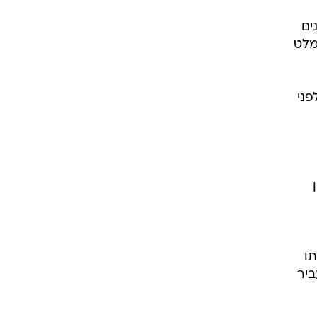
ים
מלט
פני
ין
תו
ביר