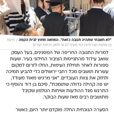
/
"לא חשבתי שתהיה תגובה כזאת". המחאה מחוץ לבית הקפה
תיעוד
ברשתות חברתיות לפי סעיף 27 א' לחוק זכויות יוצרים
למרות התגובה החריפה של המפגינים, בעל העסק
שואב עידוד מהתגייסות הציבור החילוני בעיר. שעות
ספורות לאחר תחילת העימות, החלו לזרום למקום
עשרות תושבים מכל רחבי ירושלים כדי להביע תמיכה
ולחזק את צוות העובדים. "אני מרגיש מאוד מעודד,
יש פה קהילה גדולה שתומכת", סיכם בן דוד והוסיף כי
התרגש מגל ההודעות ושיחות הטלפון שקיבל
מתושבים רבים מאז שעות הבוקר.
הסערה הנוכחית החלה מוקדם יותר היום, כאשר