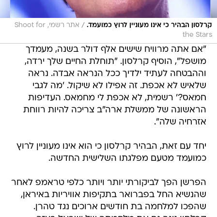
/
קרלסון הבהיר כי אינו מעוניין לרוץ כמועמד.
אתר רשמי, Shoot for
the Stars
"אם אתה מרוויח שישים אלף דולר בשנה, מעמדך
מושפל", הוסיף קרלסון. "תוחלת החיים שלך ירדה,
וההבטחה לעתיד ילדיך ככל הנראה אבדה. נראה
שלאיש לא אכפת. זה אפילו לא שיקול. 'מה לגבי
חמאס?' רשמית, לא אכפת לי מחמאס. העדיפות
הראשונה של ממשלת ארה"ב צריכה להיות רווחת
אזרחיה שלה".
יחד עם זאת, הבהיר קרלסון כי הוא אינו מעוניין לרוץ
כמועמד מטעם מפלגתו השלישית החדשה.
הפרשן הפך לביקורתי יותר ויותר כלפי טראמפ לאחר
שהנשיא החל בפברואר בתקיפות אוויריות באיראן,
שהפכו למלחמה בת חודשים ארוכים נגד טהרן.