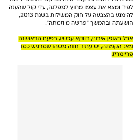
לפיד ומצא את עצמו מחוץ למפלגה, עדי קול שהעזה
להימנע בהצבעה על חוק המשילות בשנת 2013,
הושעתה ובהמשך "פרשה מיוזמתה".
אבל באופן אירוני, דווקא עכשיו, בפעם הראשונה
מאז הקמתה, יש עתיד חווה משהו שמרגיש כמו
פריימריז.