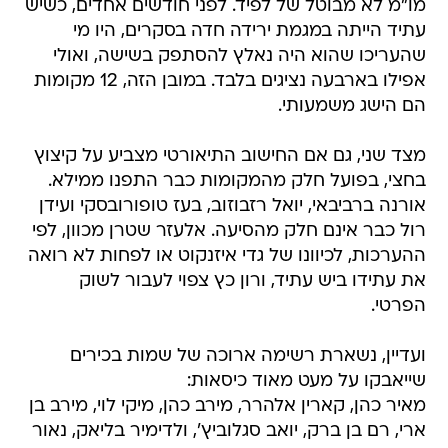
מו"מ לא מבוטל של לפיד. לפני חודשים אחדים, כשיש
עתיד הייתה במגמת ירידה חדה בסקרים, היו מי
שהעריכו שהוא היה נאלץ להסתפק בשישה, ואולי
אפילו בארבעה נציגים בלבד. במובן הזה, 12 מקומות
הם הישג משמעותי.
מצד שני, גם אם החישוב התיאורטי מצביע על קיצוץ
בחצי, בפועל חלק מהמקומות כבר התפנו ממילא.
אורנה ברביבאי, יואל רזבוזוב, בעז טופורובסקי ועידן
רול כבר אינם חלק מהסיעה. אלעזר שטרן מכוון, לפי
ההערכות, לכיוונו של גדי איזנקוט או לפחות לא רואה
את עתידו ביש עתיד, ורון כץ צפוי לעבור לשוק
הפרטי.
ועדיין, נשארת רשימה ארוכה של שמות בכירים
שייאבקו על מעט מאוד כיסאות:
מאיר כהן, קארין אלהרר, מירב כהן, מיקי לוי, מירב בן
ארי, רם בן ברק, יואב סגלוביץ', ולדימיר בליאק, נאור