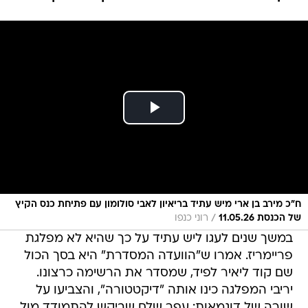
ח"כ מירב בן ארי מיש עתיד בריאיון לאבי סולומון עם פתיחת כנס הקיץ
/
של הכנסת 11.05.26
רוני כנפו
במשך שנים לעגו ליש עתיד על כך שהיא לא מפלגת
פריימריז. אמרו ש"הוועדה המסדרת" היא בסך הכול
שם קוד ליאיר לפיד, שמסדר את הרשימה כרצונו.
יריבי המפלגה כינו אותה "דיקטטורה", והצביעו על
שורה של דוגמאות: עפר שלח שביקש להתמודד מול