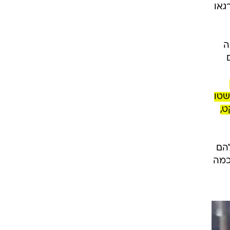
גאו
ה
שטו
ט,
להם
כמה