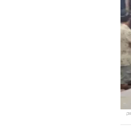
יף 27 א' לחוק