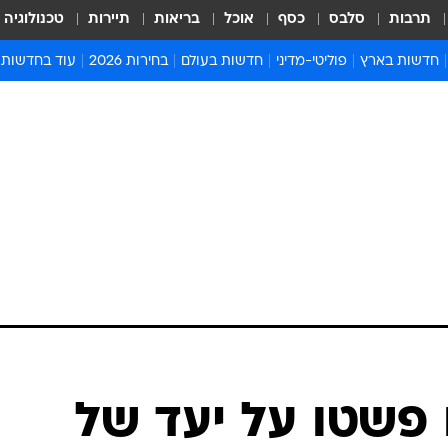
תרבות
סלבס
כסף
אוכל
בריאות
תיירות
טכנולוגיה
חדשות בארץ
פוליטי-מדיני
חדשות בעולם
בחירות 2026
עוד בחדשות
אירועים בארץ
פוליטיקה וממשל
המזרח התיכון
דעות ופרשנויו
חדשות פלילים ומשפט
יחסי חוץ
אירופה
סרי ושלזינגר
חינוך
אמריקה
פרויקטים מיוח
ישראלים בחו"ל
אסיה והפסיפיק
אסור לפספס
בריאות
אפריקה
מדע וסביבה
חברה ורווחה
הנחיות פיקוד 
ארכיון מדורים
זמני כניסת ש
לוח חופשות וח
לוח שנה
חדשות יהדות
 פשטו על יעד של
חדשות המשפ