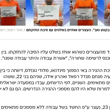
/
 בקטע טוב". העצורים אוחזים בשלטים עם סיבת החזקתם
אתר רשמי, רשו
 מהעצורים כשהוא אוחז בשלט עליו הסיבה להחזקתו. בין
 הוכנס לרשימה שחורה", "אשרת עבודה והיתר עבודה שפגו".
ההגירה באי הסמוך מינדנאו, מלודי גונזלס, דיווחה כי בין
העצורים היו אזרחים ישראלים, בן ישעיה מנחם מנדל רפאל ואהרון אידה, שניהם בני 22, ששהו
ים מתאימים. השניים, לפי הדיווחים, עבדו במסעדה ישראלית
 למרות שלא היו להם מסמכי ההגירה הנדרשים. הם גם לא יכ
אזרח ישראלי נוסף, אבבה טוואבל, בן 23, נעצר ע"פ החשד בשל עבודה ללא מסמכים מתאימים