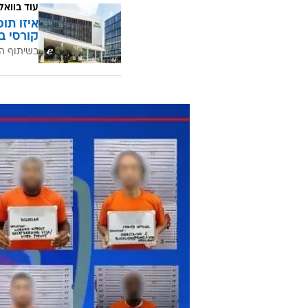
עוד בוואל
איזו תו
קורסי ב
בשיתוף ה