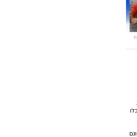
ת
לו
 וגם