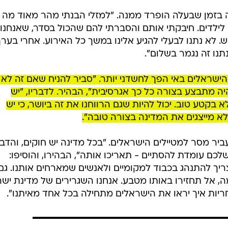
ה בזמן שבעלה הופרד ממנה. "למזלי הבנתי מהר מאוד מה
לילדים. חיבקתי אותם והסברתי להם שהכול בסדר, שאנחנו
. לא נתנו לבעלי להגיע אלינו במשך כל האירוע. אחרי בערך
נו זה נגמר בשלום".
הישראלים באי הפך לחשדני יותר. "סביר להניח שאם זה לא 
ה מתבצע בצורה כל כך אגרסיבית", הבהיר. לדבריו, "יש
 בקטע טוב. יכול להיות שגם הרווחנו את זה ביושר, כי יש
א מייצגים את המדינה בצורה טובה".
עביר מסר למטיילים הישראלים. "בכל מדינה יש חוקים, והדב
לכם עומדת להסתיים - תאריכו אותה", הבהירו, והוסיפו:
צריך להתנהג בכבוד למקומיים ולאנשים שמארחים אותנו. גם
, אל תחזירו באותו מטבע. אנחנו השגרירים של מדינת יש
חריות איך יראו את הישראלים מתחילה בכל אחד מאיתנו".