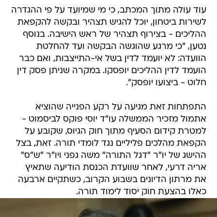
עוד עולה מתוך המכתב, כי מי שמיועד על פי ההגדרה
לשירות ביטחון, יוכל להגיש תצהיר ובקשה להקפאת
ההליכים - בצירוף תצהיר של ראש הישיבה. בנוסף
נטען, "כי מרגע שהוגשה הבקשה ועד להחלטת
הוועדה: לא יועמד לדין בשל אי-התייצבות, ואם כבר
הועמד לדין ההליכים יופסקו. במקרה שניתן פסק דין
חלוט - ביצועו יופסק".
התפתחות זאת מגיעה על רקע הפנייה שהוציא
אתמול מזכיר הממשלה עו"ד יוסי פוקס לביסמוט -
למטרת קידום הסעיף מתוך חוק הגיוס, שקובע על
הקפאת מהלכים פליליים נגד לומדי תורה. זאת, בצל
ההישג של יו"ר "דגל התורה" משה גפני ויו"ר "ש"ס"
אריה דרעי, לאחר שוועדת הכנסת הודיעה שתאיץ
את מרתון הדיונים בשבוע הקרוב, כשתקיים ארבעה
כאלו בהצעת חוק יסוד לימוד תורה.