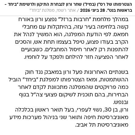
הצטרפותו של רס״ן (במיל׳) שחר ורון לנבחרת התיקון ולרשימת ״ביחד -
/
בראשות בנט״. 28 ביוני 2026
אתר רשמי, מפלגת "ביחד"
במהלך מלחמת "חרבות ברזל" נפצע ורון באורח
קשה בלחימה בעיר עזה, בהיתקלות עם מחבלי
חמאס. לפי הודעת המפלגה, הוא המשיך לנהל את
הקרב בעודו פצוע, טיפל בעצמו תחת אש, והסכים
להתפנות רק לאחר חיסול המחבלים. כשבועיים
לאחר הפציעה חזר להילחם ולפקד על לוחמיו.
בשנתיים האחרונות פעל ורון במאבק נגד חוק
ההשתמטות, ומאז הצטרפותו למפלגת "ביחד" הוביל
כמה פרויקטים שהמפלגה מתכוונת לקדם לאחר
הבחירות, בהם תוכנית לשיקום פצועי צה"ל בגוף
ובנפש.
ורון, בן 30, נשוי לעפרי, בעל תואר ראשון בכלכלה
מאוניברסיטת חיפה ותואר שני בניהול מערכות מידע
מאוניברסיטת תל אביב.