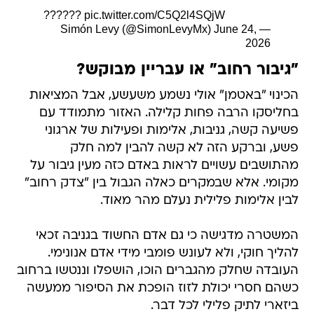
?‍??‍??‍?
pic.twitter.com/C5Q2l4SQjW
June 24,
— Simón Levy (@SimonLevyMx)
2026
"גיבור רחוב" או עבריין מבוקש?
הכינוי "באטמן" אולי נשמע משעשע, אבל המציאות
בחליסקו הרבה פחות קלילה. האזור מתמודד עם
פשיעה קשה, גניבות, אלימות ופעילות של ארגוני
פשע, וברקע הזה לא קשה להבין למה חלק
מהתושבים עשויים לראות באדם כזה מעין גיבור על
מקומי. אלא שבמקרים כאלה הגבול בין "צדק רחוב"
לבין אלימות פלילית נעלם מהר מאוד.
המשטרה מדגישה כי גם אדם החשוד בגניבה זכאי
להליך חוקי, ולא לעונש פומבי מידי אדם אנונימי.
העובדה שחלק מהגברים הוכו, הושפלו וננטשו ברחוב
כשהם חסרי יכולת לזוז הופכת את הסיפור ממעשה
ביזארי לתיק פלילי לכל דבר.