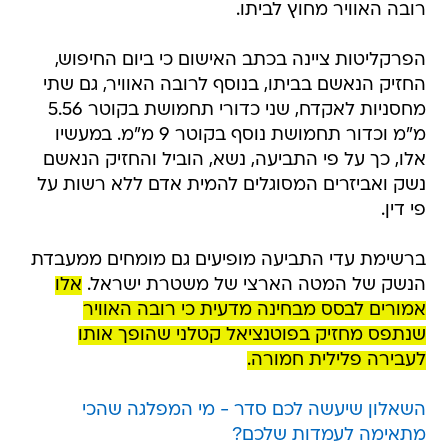
רובה האוויר מחוץ לביתו.
​הפרקליטות ציינה בכתב האישום כי ביום החיפוש,
החזיק הנאשם בביתו, בנוסף לרובה האוויר, גם שתי
מחסניות לאקדח, שני כדורי תחמושת בקוטר 5.56
מ"מ וכדור תחמושת נוסף בקוטר 9 מ"מ. במעשיו
אלו, כך על פי התביעה, נשא, הוביל והחזיק הנאשם
נשק ואביזרים המסוגלים להמית אדם ללא רשות על
פי דין.
​ברשימת עדי התביעה מופיעים גם מומחים ממעבדת
הנשק של המטה הארצי של משטרת ישראל.
אלו
אמורים לבסס מבחינה מדעית כי רובה האוויר
שנתפס מחזיק בפוטנציאל קטלני שהופך אותו
לעבירה פלילית חמורה.
השאלון שיעשה לכם סדר - מי המפלגה שהכי
מתאימה לעמדות שלכם?