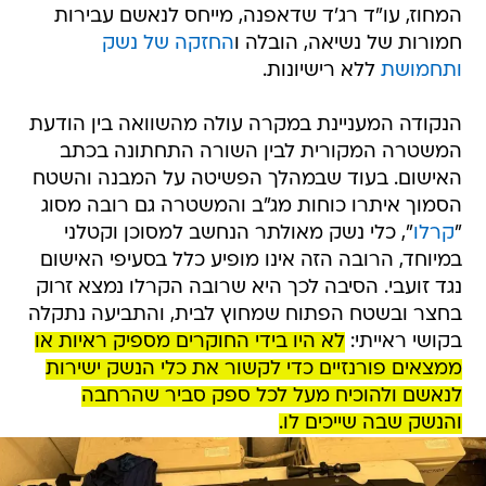
המחוז, עו"ד רג'ד שדאפנה, מייחס לנאשם עבירות
חמורות של נשיאה, הובלה ו
החזקה של נשק
ותחמושת
ללא רישיונות.
הנקודה המעניינת במקרה עולה מהשוואה בין הודעת
המשטרה המקורית לבין השורה התחתונה בכתב
האישום. בעוד שבמהלך הפשיטה על המבנה והשטח
הסמוך איתרו כוחות מג"ב והמשטרה גם רובה מסוג
"
קרלו
", כלי נשק מאולתר הנחשב למסוכן וקטלני
במיוחד, הרובה הזה אינו מופיע כלל בסעיפי האישום
נגד זועבי. הסיבה לכך היא שרובה הקרלו נמצא זרוק
בחצר ובשטח הפתוח שמחוץ לבית, והתביעה נתקלה
בקושי ראייתי:
לא היו בידי החוקרים מספיק ראיות או
ממצאים פורנזיים כדי לקשור את כלי הנשק ישירות
לנאשם ולהוכיח מעל לכל ספק סביר שהרחבה
והנשק שבה שייכים לו.