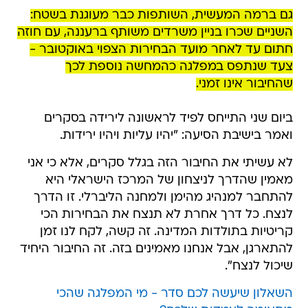
גם ברמה המעשית, השותפות כבר מעוגנת בשטח:
השניים שכרו בניין משרדים משותף ברעננה, עם חוזה
חתום עד לאחר מועד הבחירות הצפוי באוקטובר -
צעד שנתפס במפלגה כהמחשה נוספת לכך
שהחיבור אינו זמני.
ביום שני התייחס לפיד לראשונה לירידה בסקרים
ואמר בישיבת הסיעה: "יהיו עליות ויהיו ירידות.
לא עשיתי את החיבור הזה בגלל סקרים, אלא כי אני
מאמין שהדרך לניצחון של המרכז הישראלי היא
להתחבר למנהיג מהימן ולמחנה הליברלי. זו הדרך
לנצח. כל דרך אחרת לא תנצח את הבחירות הכי
קריטיות בתולדות המדינה. זה קשה, לקח לנו זמן
להתארגן, אבל אנחנו מאמינים בזה. זה החיבור היחיד
שיכול לנצח".
השאלון שיעשה לכם סדר - מי המפלגה שהכי