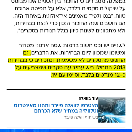
במפלגה מסבירים כי החיבור בין השניים אינו מבוסס
על שיקולים טקטיים בלבד, אלא על תפיסה ארוכת
טווח. "בנט ולפיד מאמינים אידאולוגית באיחוד הזה.
הם חושבים שזה החיבור הנכון כדי לנצח בבחירות,
ולא מתכוונים לשנות כיוון בגלל תנודות בסקרים".
לשניים יש נכס חשוב בדמות שטח ארגוני מסודר
ומשומן שמכוון ליום הבחירות. את הדברים
. גם
החשש מהסקרים לא משמעותי ומזכירים כי בבחירות
2013 התחילו ביש עתיד עם סקרים שמצביעים על
כ-12 מנדטים בלבד, וסיימו עם 19.
עוד בוואלה
הצטרפו לוואלה פייבר ותהנו מאינטרנט
וטלוויזיה במחיר שלא הכרתם
בשיתוף וואלה פייבר