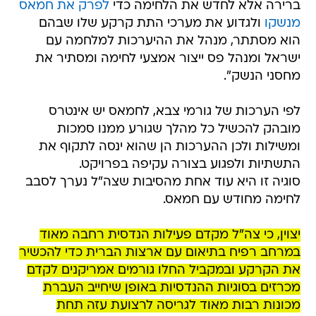
ברירה אלא לחדש את הלחימה כדי
לפרק את חמאס
מנשקו
ולגדוע את מערכי התת קרקע שלו שבהם
הוא מסתתר, מנהל את ההיערכות למלחמה עם
ישראל ומנהל פס ייצור אמצעי לחימה ומסתיר את
מחסני הנשק".
לפי הערכות של גורמי צבא, לחמאס יש אינטרס
מובהק להכשיל כל מהלך שגורע ממנו סמכות
ומשילות ולכן ההערכות הן שהוא ינסה לתקוף את
התשתיות ולפגוע בצורה עקיפה בפרויקט.
סוגיה זו היא עוד אחת מהסיבות שצה"ל נערך לסבב
לחימה מחודש עם חמאס.
יצוין, כי צה"ל מקדם פעילות הנדסית רחבה מאוד
במרחב רפיח בתיאום עם ארצות הברית כדי להכשיר
את הקרקע ובמקביל החלו גורמים אמריקנים לקדם
מכרזים בסוגיות ההנדסיות באופן שיחייב העברת
מכונות רבות מאוד לגריסה לרצועת עזה תחת