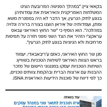
בקאאי ציין: "במהלך הפגישה המרובעת הציגו
המשלחות האמריקנית והאיראנית את עמדותיהן
בנוגע לתיק הגרעין, אך הדבר לא היה במסגרת משא
ומתן, ועמדותיה של איראן הוצגו בצורה ברורה וגלויה
במהלכה". הוא הוסיף כי "שר החוץ האיראני עבאס
עראקצ'י הזהיר את הצד השני מפני חזרה על תפיסות
מרחיבות ולא הגיוניות בנוגע לתיק הגרעין".
סגן שר החוץ האיראני, כאזם ע'ריבאבאדי, יעמוד
בראש הצוות האיראני לשיחות הטכניות בשווייץ.
השיחות הטכניות יעסקו במנגנוני היישום של מזכר
ההבנות עם ארצות הברית ובהקמת צוותים טכניים,
כך לפי דיווח של סוכנות הידיעות האיראנית ISNA.
עוד בוואלה
איזו תוכנית לתואר שני במנהל עסקים