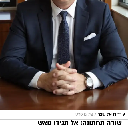
/
עו"ד דניאל שבח
צילום פרטי
שורה תחתונה: אל תגידו נואש