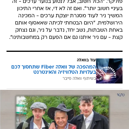
פוליקר. "הכול חשוב, אבל לנטוע בנוער ערכים - זה
בעיניי חשוב יותר". ואם זה לא די, אז אחרי התיכון
המשיך ניר לעוד מסגרת יוצקת ערכים - המכינה
הירושלמית. "היום הבטחתי לכיתה שאאסוף אותם
באחת השבתות, נשב יחד, נדבר על ניר, וגם נצחק
קצת - עם ניר איתנו גם אם הפעם רק במחשבותינו".
עוד בוואלה
המהפכה של וואלה Fiber שתחסוך לכם
בעלויות הטלוויזיה והאינטרנט
בשיתוף וואלה פייבר