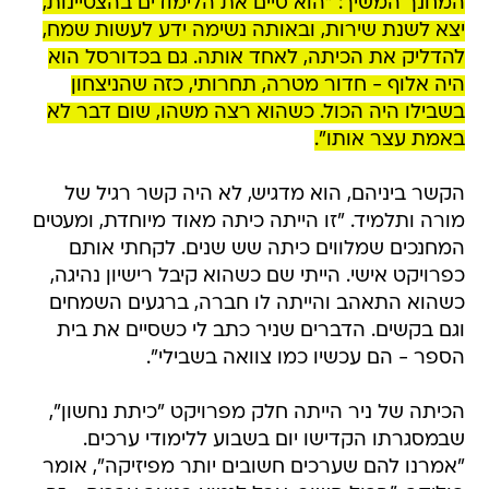
המחנך המשיך: "הוא סיים את הלימודים בהצטיינות,
יצא לשנת שירות, ובאותה נשימה ידע לעשות שמח,
להדליק את הכיתה, לאחד אותה. גם בכדורסל הוא
היה אלוף - חדור מטרה, תחרותי, כזה שהניצחון
בשבילו היה הכול. כשהוא רצה משהו, שום דבר לא
באמת עצר אותו".
הקשר ביניהם, הוא מדגיש, לא היה קשר רגיל של
מורה ותלמיד. "זו הייתה כיתה מאוד מיוחדת, ומעטים
המחנכים שמלווים כיתה שש שנים. לקחתי אותם
כפרויקט אישי. הייתי שם כשהוא קיבל רישיון נהיגה,
כשהוא התאהב והייתה לו חברה, ברגעים השמחים
וגם בקשים. הדברים שניר כתב לי כשסיים את בית
הספר - הם עכשיו כמו צוואה בשבילי".
הכיתה של ניר הייתה חלק מפרויקט "כיתת נחשון",
שבמסגרתו הקדישו יום בשבוע ללימודי ערכים.
"אמרנו להם שערכים חשובים יותר מפיזיקה", אומר