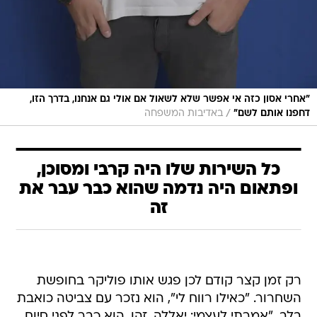
"אחרי אסון כזה אי אפשר שלא לשאול אם אולי גם אנחנו, בדרך הזו,
/
דחפנו אותם לשם"
באדיבות המשפחה
כל השירות שלו היה קרבי ומסוכן,
ופתאום היה נדמה שהוא כבר עבר את
זה
רק זמן קצר קודם לכן פגש אותו פוליקר בחופשת
השחרור. "כאילו רווח לי", הוא נזכר עם צביטה כואבת
בלב. "אמרתי לעצמי: יאללה, זהו, הוא כבר לפני סיום.