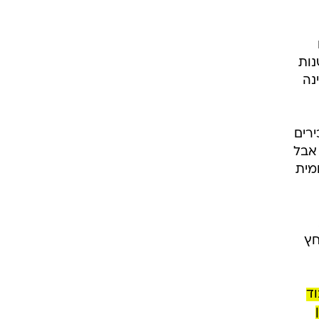
נות
נה
ירים
 אבל
מית
חץ
ד
וכן