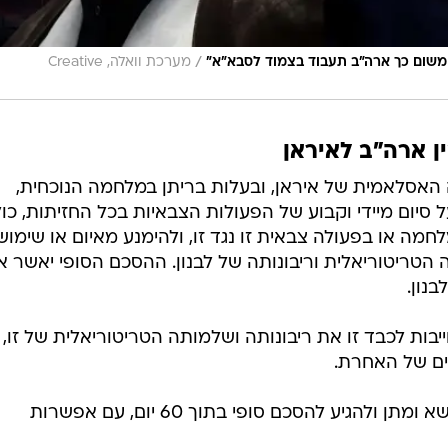
/
ומשום כך ארה"ב תעבוד בצמוד לסבא"א"
מערכת וואלה, Creative
ן ארה"ב לאיראן
האסלאמית של איראן, ובעלות בריתן במלחמה הנוכחית,
סיום מיידי וקבוע של הפעולות הצבאיות בכל החזיתות, כו
חמה או בפעולה צבאית זו נגד זו, ולהימנע מאיום או שימוש
 הטריטוריאלית וריבונותה של לבנון. ההסכם הסופי יאשר א
נון.
בות לכבד זו את ריבונותה ושלמותה הטריטוריאלית של זו,
ים של האחרת.
- הצדדים מתחייבים לנהל משא ומתן ולהגיע להסכם סופי בתוך 60 יום, עם אפשרות