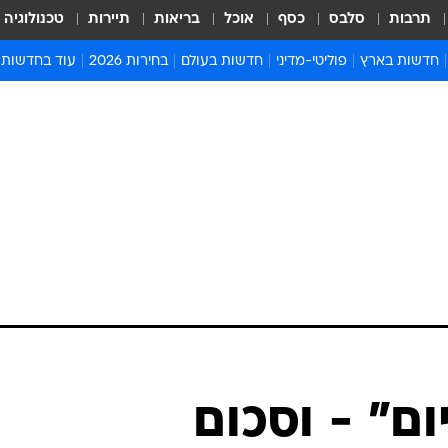
תרבות
סלבס
כסף
אוכל
בריאות
תיירות
טכנולוגיה
חדשות בארץ
פוליטי-מדיני
חדשות בעולם
בחירות 2026
עוד בחדשות
אירועים בארץ
פוליטיקה וממשל
המזרח התיכון
דעות ופרשנויו
חדשות פלילים ומשפט
יחסי חוץ
אירופה
סרי ושלזינגר
חינוך
אמריקה
פרויקטים מיוח
ישראלים בחו"ל
אסיה והפסיפיק
אסור לפספס
בריאות
אפריקה
מדע וסביבה
חברה ורווחה
הנחיות פיקוד 
ארכיון מדורים
זמני כניסת ש
לוח חופשות וח
לוח שנה
חדשות יהדות
ום" - וסכום
חדשות המשפ