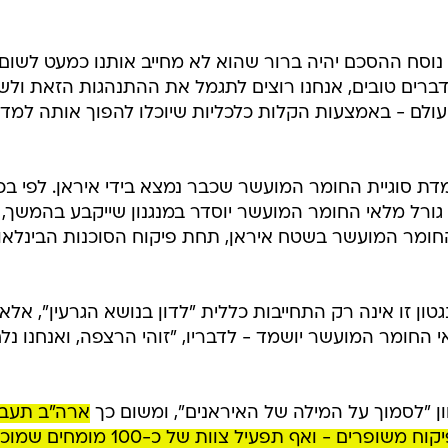
נוסח ההסכם יהיה ברור שהוא לא מחייב אותנו כמעט לשום
ברים טובים, אנחנו רוצים לתגמל את ההתנהגות הזאת ולש
ולם - באמצעות הקלות כלכליות שיוכלו להפוך אותה למדי
דת סוגיית החומר המועשר שכבר נמצא בידי איראן. לפי בכ
י גורל מלאי החומר המועשר יוסדר במנגנון שייקבע בהמשך,
 החומר המועשר בשטח איראן, תחת פיקוח הסוכנות הבינלאו
נגטון זו אינה רק התחייבות כללית "לדון בנושא הגרעין", אלא
החומר המועשר יושמד - לדבריו, "זוהי הרצפה, ואנחנו נל
ון "לסמוך על המילה של האיראנים", ומשום כך
ארה"ב תעבו
בצמוד לסבא"א, תדרוש פרוטוקולי פיקוח משופרים - ואף תפעיל צוות של כ-100 מומחים שמ