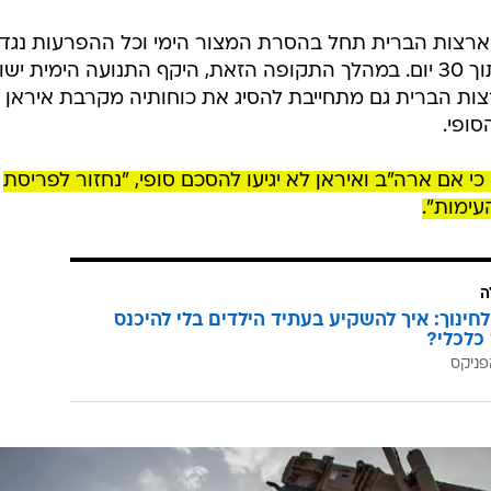
ארצות הברית תחל בהסרת המצור הימי וכל ההפרעות נגד
איראן, ותסיים לחלוטין את המצור בתוך 30 יום. במהלך התקופה הזאת, היקף התנועה הימית יש
ות הברית גם מתחייבת להסיג את כוחותיה מקרבת איראן
 כי אם ארה"ב ואיראן לא יגיעו להסכם סופי, "נחזור לפריסת
עימות".
ה
לחינוך: איך להשקיע בעתיד הילדים בלי להיכנס
כלכלי?
פניקס