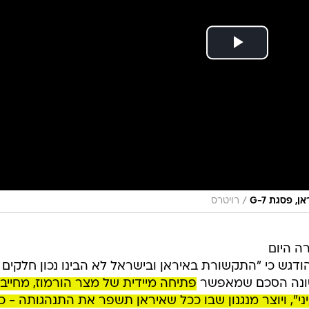
/
 פסגת G-7
רויטרס
ה היום
הודגש כי "התקשורת באיראן ובישראל לא הבינו נכון חלקים
שונה הסכם שמאפשר
פתיחה מיידית של מצר הורמוז, מחייב
", ויוצר מנגנון שבו ככל שאיראן תשפר את התנהגותה - כ