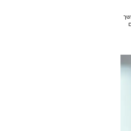
או
שך
ם