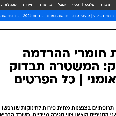
תרבות
סלבס
כסף
אוכל
בריאות
תיירות
טכנולוגיה
חדשות בארץ
פוליטי-מדיני
חדשות בעולם
בחירות 2026
עוד בחדשות
אירועים בארץ
פוליטיקה וממשל
המזרח התיכון
דעות ופרשנויו
חדשות פלילים ומשפט
יחסי חוץ
אירופה
סרי ושלזינגר
חינוך
אמריקה
פרויקטים מיוח
ישראלים בחו"ל
אסיה והפסיפיק
אסור לפספס
בריאות
אפריקה
מדע וסביבה
חברה ורווחה
הנחיות פיקוד 
ארכיון מדורים
זמני כניסת ש
לוח חופשות וח
לוח שנה
חדשות יהדות
 חומרי ההרדמה
חדשות המשפ