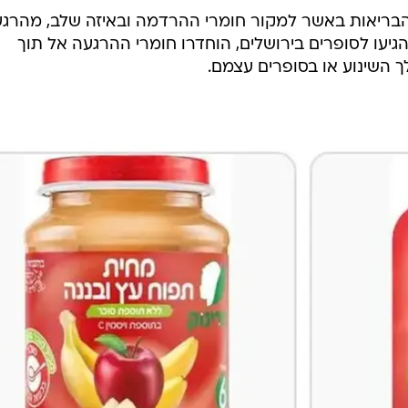
ת אלו של מחית פירות לתינוקות של מותג "פרינוק", הוצאו צ
ד עירב גורמי אכיפה נוספים לרבות משטרת ישראל.
ם אשפוזם של הילדים וכשנודע כי בדמם נמצאו חומרי
ה שונות וכל כיווני החקירה נבדקים, ותיבדק גם האפשר
חשוב להדגיש שבשלב זה טרם נחקרו או נעצרו חשודים ולכ
רוע - אם זה פלילי או לאומני.
ריאות באשר למקור חומרי ההרדמה ובאיזה שלב, מהרגע
יעו לסופרים בירושלים, הוחדרו חומרי ההרגעה אל תוך
 השינוע או בסופרים עצמם.