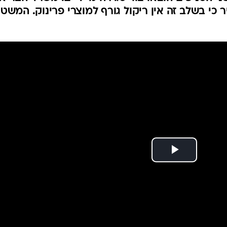
וק: המשטרה תבדוק
המייל האדום
מני | כל הפרטים
תרופתיים בצנצנות מחית פירות לתינוקות שנרכשו
לשני הסניפים הוצאו צווי סגירה מיידיים. משרד הבריא
כי בשלב זה אין ריקול גורף למוצרי פרינוק. המשט