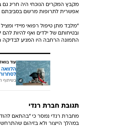
בנזודיאזפינים - אשר אותר בדמם של
ביום חמישי האחר
בבית החולים דיווחו על המקרה והע
פעמית. בעקבות דיווח זה פתחו הרשו
פרופ' סער חשביה, מנהל מלר"ד ילדי
כי מקרי הרעלות בנזודיאזפינים עלול
הפעם-הצבענו כולנו, בזכות עירנות ה
מקבץ המקרים הנוכחי היה חריג גם ב
אפשרית לתרופות מרשם בסביבתם של הי
"מלבד מתן טיפול רפואי מיידי ומציל
ובטיחותם של ילדים ואף להיות להם ל
התמונה הרחבה היו המניע לבדיקה הנ
עוד בוואל