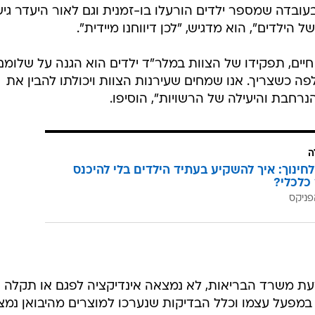
 שלושה מהם, אל מלר"ד ילדים (חדר מיון) בהדסה עין כרם
ון 11/6, ולאחר מקרה דומה שדווח לרשויות לפני כן, צוות המלר"ד וצוות הגנת
לו את החשש לאירוע נרחב יותר מאשר חשיפה נקודתית וחד
יות בבדיקה נרחבת.
ם בהדסה עין כרם וסגן מנהל בית החולים, המשיך: "חשוב ל
ים להיות מסכני חיים ומתרחשים לרוב בילדים על רקע נטילה
אקראית ומתוך סקרנות (exploratory ingestion) של תרופות הרגעה שנמצאות בביתם. אבל
צוות במלר"ד, על החריגות.
עובדה שמספר ילדים הורעלו בו-זמנית וגם לאור היעדר גי
לדים", הוא מדגיש, "לכן דיווחנו מיידית".
 חיים, תפקידו של הצוות במלר"ד ילדים הוא הגנה על שלומם
פה כשצריך. אנו שמחים שעירנות הצוות ויכולתו להבין את
רחבת והיעילה של הרשויות", הוסיפו.
ה