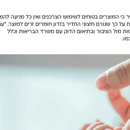
לחינוך: איך להשקיע בעתיד הילדים בלי להיכנס
כלכלי?
פניקס
עת משרד הבריאות, לא נמצאה אינדיקציה לפגם או תקלה
במפעל עצמו וכלל הבדיקות שנערכו למוצרים מהיבואן נמצ
ר כי המוצרים בטוחים לשימוש הצרכנים ואין כל מניעה להמ
 על כך שגורם חיצוני החדיר בזדון חומרים זרים למוצר. "ע
 מול הציבור ובתיאום הדוק עם משרד הבריאות וכלל
מו.