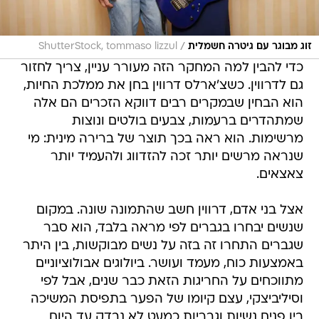
/
זוג מבוגר עם גיטרה חשמלית
ShutterStock, tommaso lizzul
כדי להבין למה המחקר הזה מעורר עניין, צריך לחזור
גם לדרווין. כשצ'ארלס דרווין בחן את ממלכת החיות,
הוא הבחין שבמקרים רבים דווקא הזכרים הם אלה
שמתהדרים ברעמות, צבעים בולטים ונוצות
מרשימות. הוא ראה בכך תוצר של ברירה מינית: מי
שנראה מרשים יותר זכה להזדווג ולהעמיד יותר
צאצאים.
אצל בני אדם, דרווין חשב שהתמונה שונה. במקום
שנשים יבחרו בגברים לפי מראה בלבד, הוא סבר
שגברים התחרו זה בזה על נשים מבוקשות, בין היתר
באמצעות כוח, מעמד ועושר. ביולוגים אבולוציוניים
מתווכחים על החריגות הזאת כבר שנים, אבל לפי
וסיליביצקי, עצם קיומו של הפער בתפיסת המשיכה
בין פנים נשיות וגבריות כמעט לא נבדק עד היום