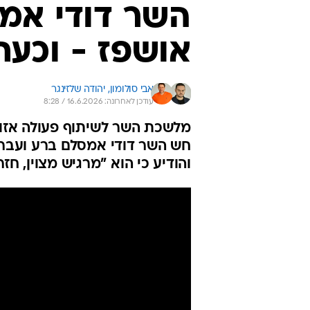
השר דודי אמס
אושפז - וכעת
אבי סולומון, 
יהודה שלזינגר
עודכן לאחרונה: 16.6.2026 / 8:28
מלשכת השר לשיתוף פעולה אזורי
חש השר דודי אמסלם ברע ועבר א
והודיע כי הוא "מרגיש מצוין, חז