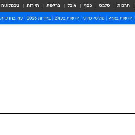
תרבות
סלבס
כסף
אוכל
בריאות
תיירות
טכנולוגיה
חדשות בארץ
פוליטי-מדיני
חדשות בעולם
בחירות 2026
עוד בחדשות
אירועים בארץ
פוליטיקה וממשל
המזרח התיכון
דעות ופרשנויו
חדשות פלילים ומשפט
יחסי חוץ
אירופה
סרי ושלזינגר
חינוך
אמריקה
פרויקטים מיוח
ישראלים בחו"ל
אסיה והפסיפיק
אסור לפספס
בריאות
אפריקה
מדע וסביבה
חברה ורווחה
הנחיות פיקוד 
ארכיון מדורים
זמני כניסת ש
לוח חופשות וח
לוח שנה
חדשות יהדות
חדשות המשפ