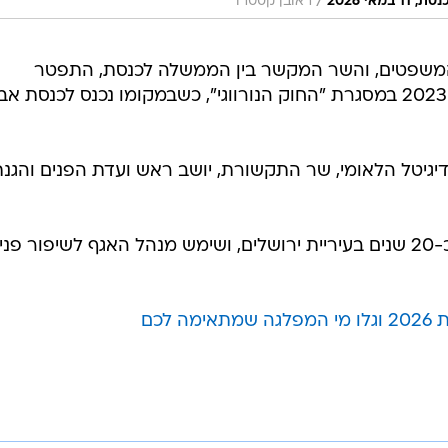
/
י 2026
ראובן קסטרו
שפטים, והשר המקשר בין הממשלה לכנסת, התפטר
מחברותו בכנסת ה-25 בחודש מרץ 2023 במסגרת "החוק הנורווגי", כשבמקומו נכנס לכנסת א
יגיטל הלאומי, שר התקשורת, יושב ראש ועדת הפנים והגנ
בטרם בחירתו לכנסת, עבד אמסלם כ-20 שנים בעיריית ירושלים, ושימש מנהל האגף לשיפור פני
לכם