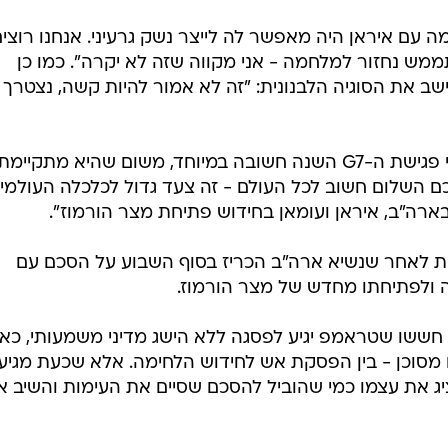
לדברי טראמפ, "ההסכם שחתם אובמה עם ⁧‫איראן‬⁩ היה מאפשר לה לייצר נשק גרעיני. אנחנו רוצ
⁧איראן,⁩ ואם זה לא יתממש נחזור למלחמה - אני מקווה שזה לא יקרה". כמו כן
יישב את הסוגיה הלבנונית: "זה לא אמור להיות קשה, נצטרך
הדגיש כי פגישת ה-G7 השנה חשובה במיוחד, משום שהיא מתקיימת
כם השלום חשוב לכל העולם - זה צעד גדול לכלכלה העולמית
בארה"ב, איראן ועומאן בחידוש פתיחת מצר הורמוז".
 מדינות ה-G7 מתרחשת לאחר שנשיא ארה"ב הכריז בסוף השבוע על הסכם עם
ה ולפתיחתו מחדש של מצר הורמוז.
 הלבן חששו שטראמפ יגיע לפסגה ללא הישג מדיני משמעותי, כ
ם מסוכן - בין הפסקת אש לחידוש הלחימה. אלא שכעת מגיע
 את עצמו כמי שהוביל להסכם שסיים את העימות והשיב א