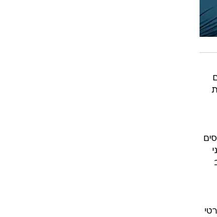
ם
ת
סים
י
ים בפרטי