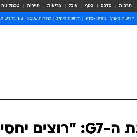
תרבות
סלבס
כסף
אוכל
בריאות
תיירות
טכנולוגיה
חדשות בארץ
פוליטי-מדיני
חדשות בעולם
בחירות 2026
עוד בחדשות
אירועים בארץ
פוליטיקה וממשל
המזרח התיכון
דעות ופרשנויו
חדשות פלילים ומשפט
יחסי חוץ
אירופה
סרי ושלזינגר
חינוך
אמריקה
פרויקטים מיוח
ישראלים בחו"ל
אסיה והפסיפיק
אסור לפספס
בריאות
אפריקה
מדע וסביבה
חברה ורווחה
הנחיות פיקוד 
ארכיון מדורים
זמני כניסת ש
לוח חופשות וח
לוח שנה
חדשות יהדות
טראמפ בפסגת ה-G7: "רוצים יח
חדשות המשפ