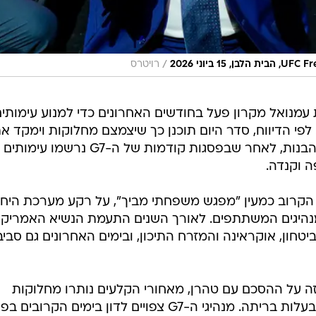
/
רויטרס
 עמנואל מקרון פעל בחודשים האחרונים כדי למנוע עימותי
י הדיווח, סדר היום תוכנן כך שיצמצם מחלוקות וימקד א
הדיונים בנושאים שבהם ניתן להגיע להבנות, לאחר שבפסגות קודמות של ה-G7 נרשמו עימותים
ה וקנדה.
הקרוב כמעין "מפגש משפחתי מביך", על רקע מערכת היח
יגים המשתתפים. לאורך השנים התעמת הנשיא האמריקנ
טחון, אוקראינה והמזרח התיכון, ובימים האחרונים גם סביב
זה על ההסכם עם טהרן, מאחורי הקלעים נותרו מחלוקות
משמעותיות בין וושינגטון לבין חלק מבעלות בריתה. מנהיגי ה-G7 צפויים לדון בימים הקרוב