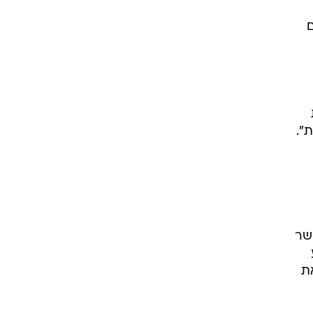
ים
".
אשר
ת