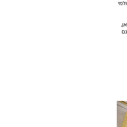
למי
ן,
נם