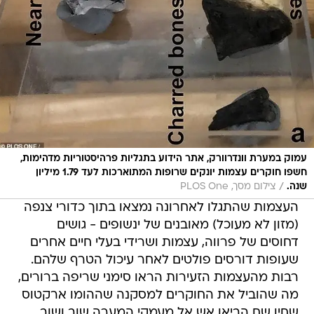
עמוק במערת וונדרוורק, אתר הידוע בתגליות פרהיסטוריות מדהימות,
חשפו חוקרים עצמות יונקים שרופות המתוארכות לעד 1.79 מיליון
/
שנה.
צילום מסך, PLOS One
העצמות שהתגלו לאחרונה נמצאו בתוך כדורי צנפה
(מזון לא מעוכל) מאובנים של ינשופים - גושים
דחוסים של פרווה, עצמות ושרידי בעלי חיים אחרים
שעופות דורסים פולטים לאחר עיכול הטרף שלהם.
רבות מהעצמות הזעירות הראו סימני שריפה ברורים,
מה שהוביל את החוקרים למסקנה שההומו ארקטוס
שחיו שם הביאו אש אל מעמקי המערה שוב ושוב,