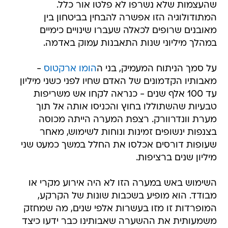
שהעצמות שלא נשרפו לא פלטו אור כלל.
המתודולוגיה הזו אפשרה להבחין בביטחון בין
מאובנים שרופים לכאלה שעברו שינויים כימיים
במהלך מיליוני שנות התאבנות עמוק באדמה.
על סמך הניתוח המעמיק, בני ה
הומו ארקטוס
-
מאבותיו הקדמונים של האדם שחיו לפני כשני מיליון
עד 100 אלף שנים - כנראה לקחו אש משריפות
טבעיות שהשתוללו בחוץ והכניסו אותה אל תוך
מערת וונדרוורק. רצפת המערה הייתה מכוסה
בצנפות ינשופים זמינות ונוחות לשימוש, מאחר
שעופות דורסים אכלסו את החלל במשך כמעט שני
מיליון שנים ברציפות.
השימוש באש במערה הזו לא היה אירוע מקרי או
מבודד. הוא מופיע בשכבות שונות של הקרקע,
המופרדות זו מזו בעשרות אלפי שנים, מה שמחזק
משמעותית את ההשערה שאבותינו כבר ידעו כיצד