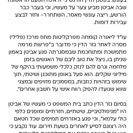
בעונש. בפסק הדין הודגש כי זו אינה הפעם הראשונה
שבה אביטן מביע צער על מעשיו, וכי בעבר כבר
הורשע, ריצה עונשי מאסר, השתחרר- וחזר לבצע
עבירות דומות.
עו"ד ליאורה קומחה מפרקליטות מחוז מרכז (פלילי)
מסרה לאחר גזר הדין כי מדובר ב"פרשת מרמה
מתמשכת ומתוחכמת שבמסגרתה פגע אביטן באמון
שניתן בו, ניצל את טוב ליבם של האנשים בזמן
מלחמה וגרם להם לנזק כלכלי משמעותי בהיקף של
מיליוני שקלים. הוא פעל באופן מתוכנן ושיטתי, תוך
שימוש בזהויות כוזבות, במסמכים מזויפים ובמצגי
שווא שנועדו להפיק רווח אישי על חשבון אחרים".
בסיום גזר הדין כתב בית המשפט כי מעשיו של אביטן
היו "מניפולטיביים, שיטתיים, חזרתיים ומופנים כלפי
כולי עלמא", וכי פגע באזרחים תמימים שכל חטאם
היה רצונם לסייע לאחרים בשעת חירום. עוד נקבע כי