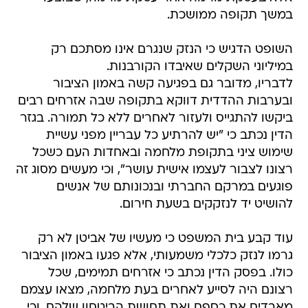
במשך תקופה ממושכת.
השופט הדגיש כי הנזק שנגרם אינו מסתכם רק
במיליוני השקלים שאיבדו הקורבנות.
לדבריו, מדובר גם בפגיעה קשה באמון הציבור
ובערבות ההדדית דווקא בתקופה שבה אזרחים רבים
ביקשו להתגייס ולעזור לאחרים ללא כל תמורה. בגזר
הדין נכתב כי "יש להרתיע כל עבריין מפני עשיית
שימוש ציני בתקופת מלחמה ובאחדות העם כשכל
רצונו לצבור לעצמו אישית עושר", וכי מעשים מסוג זה
פוגעים במרקם החברתי ובנכונותם של אנשים
להושיט יד לנזקקים בשעת חירום.
עוד קבע בית המשפט כי מעשיו של אביטן לא רק
גרמו לנזק כלכלי משמעותי, אלא פגעו באמון הציבור
כולו. בפסק הדין נכתב כי אזרחים תמימים, שכל
רצונם היה לסייע לאחרים בעת מלחמה, מצאו עצמם
מאבדים את כספם ואת תחושת הביטחון שלהם, וכי