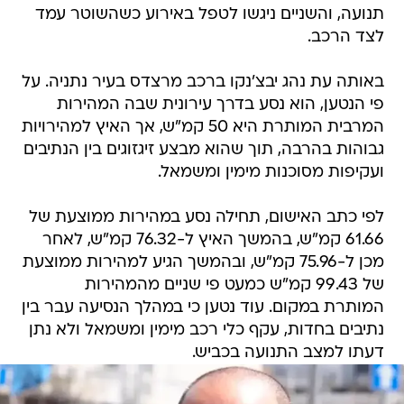
תנועה, והשניים ניגשו לטפל באירוע כשהשוטר עמד
לצד הרכב.
באותה עת נהג יבצ'נקו ברכב מרצדס בעיר נתניה. על
פי הנטען, הוא נסע בדרך עירונית שבה המהירות
המרבית המותרת היא 50 קמ"ש, אך האיץ למהירויות
גבוהות בהרבה, תוך שהוא מבצע זיגזוגים בין הנתיבים
ועקיפות מסוכנות מימין ומשמאל.
לפי כתב האישום, תחילה נסע במהירות ממוצעת של
61.66 קמ"ש, בהמשך האיץ ל-76.32 קמ"ש, לאחר
מכן ל-75.96 קמ"ש, ובהמשך הגיע למהירות ממוצעת
של 99.43 קמ"ש כמעט פי שניים מהמהירות
המותרת במקום. עוד נטען כי במהלך הנסיעה עבר בין
נתיבים בחדות, עקף כלי רכב מימין ומשמאל ולא נתן
דעתו למצב התנועה בכביש.