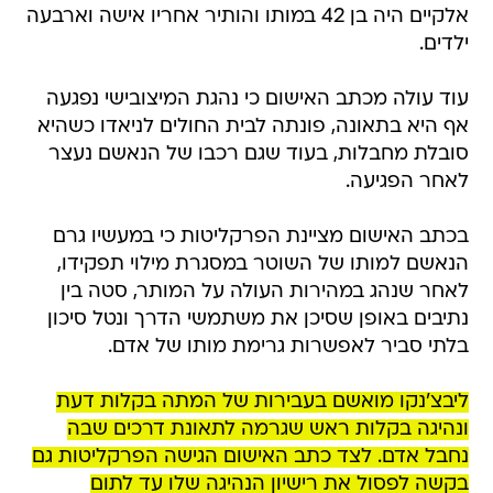
אלקיים היה בן 42 במותו והותיר אחריו אישה וארבעה
ילדים.
עוד עולה מכתב האישום כי נהגת המיצובישי נפגעה
אף היא בתאונה, פונתה לבית החולים לניאדו כשהיא
סובלת מחבלות, בעוד שגם רכבו של הנאשם נעצר
לאחר הפגיעה.
בכתב האישום מציינת הפרקליטות כי במעשיו גרם
הנאשם למותו של השוטר במסגרת מילוי תפקידו,
לאחר שנהג במהירות העולה על המותר, סטה בין
נתיבים באופן שסיכן את משתמשי הדרך ונטל סיכון
בלתי סביר לאפשרות גרימת מותו של אדם.
ליבצ'נקו מואשם בעבירות של המתה בקלות דעת
ונהיגה בקלות ראש שגרמה לתאונת דרכים שבה
נחבל אדם. לצד כתב האישום הגישה הפרקליטות גם
בקשה לפסול את רישיון הנהיגה שלו עד לתום