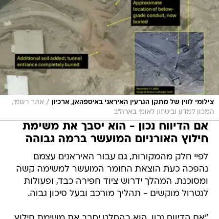
/
צילומי לווין של מתקן הגרעין האיראני באיספהאן, ארכיון
אתר רשמי,
המכון למדע וביטחון לאומי בארה"ב
אם הדיווח נכון - הוא יסבך את משימת
חילוץ האורניום המועשר ברמה גבוהה
לפיי חלק מהמקורות, גם עבור האיראנים עצמם
נהפכה כעת הוצאת החומר המועשר למשימה קשה
ומסוכנת. המהלך ידרוש ציוד חפירה כבד, ופעולות
לנטרול מוקשים - תהליך מורכב ובעל סיכון גבוה.
"אם הדיווח נכון, הוא בהחלט יסבך את משימת חילוץ