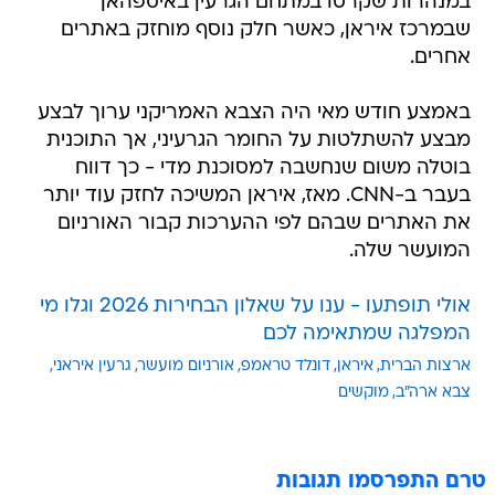
במנהרות שקרסו במתחם הגרעין באיספהאן
שבמרכז איראן, כאשר חלק נוסף מוחזק באתרים
אחרים.
באמצע חודש מאי היה הצבא האמריקני ערוך לבצע
מבצע להשתלטות על החומר הגרעיני, אך התוכנית
בוטלה משום שנחשבה למסוכנת מדי - כך דווח
בעבר ב-CNN. מאז, איראן המשיכה לחזק עוד יותר
את האתרים שבהם לפי ההערכות קבור האורניום
המועשר שלה.
אולי תופתעו - ענו על שאלון הבחירות 2026 וגלו מי
המפלגה שמתאימה לכם
ארצות הברית
איראן
דונלד טראמפ
אורניום מועשר
גרעין איראני
צבא ארה"ב
מוקשים
טרם התפרסמו תגובות