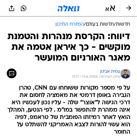
חדשות
/
חדשות בעולם
/
המזרח התיכון
דיווח: הקרסת מנהרות והטמנת
מוקשים - כך איראן אטמה את
מאגר האורניום המועשר
עמית אביטן
עודכן לאחרונה: 13.6.2026 / 11:17
על פי מספר מקורות ששוחחו עם CNN, טהרן
הגבירה באופן דרמטי את מאמציה לחסום את
דרכי הגישה ל"אוצר" שלה - עליו נכון לעכשיו היא
אינה ממהרת להתפשר במו"מ . לפי הנטען, המהלך
הואץ לאחר רמיזתו הפומבית של טראמפ, לפיה
הוא עשוי להורות לצבא האמריקני להשתלט על
החומר