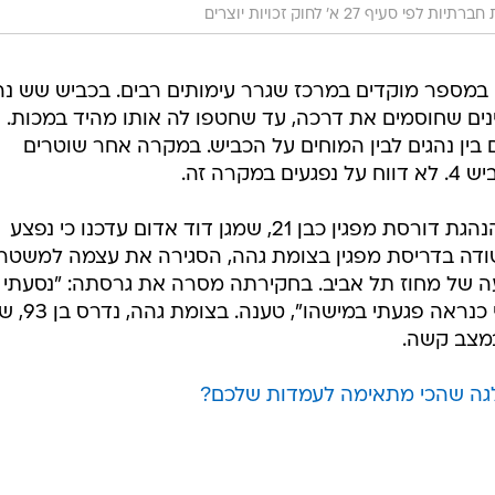
י סעיף 27 א' לחוק זכויות יוצרים
מספר מוקדים במרכז שגרר עימותים רבים. בכביש שש נה
ים שחוסמים את דרכה, עד שחטפו לה אותו מהיד במכות.
 בין נהגים לבין המוחים על הכביש. במקרה אחר שוטרים
רה זה.
בתיעוד שהגיע מצומת גנות נראתה הנהגת דורסת מפגין כבן 21, שמגן דוד אדום עדכנו כי נפצע
מקלנסווה, החשודה בדריסת מפגין בצומת גהה, הסגירה את עצמה למשט
עה של מחוז תל אביב. בחקירתה מסרה את גרסתה: "נסעתי
בכביש 4, זרקו עליי אבנים, וכשנסעתי כנר
במצב קשה.
לגה שהכי מתאימה לעמדות שלכם?