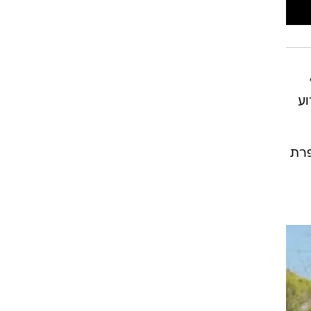
וע
פרת