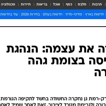
תרבות
סלבס
כסף
אוכל
בריאות
תיירות
טכנולוגיה
חדשות בארץ
פוליטי-מדיני
חדשות בעולם
בחירות 2026
עוד בחדשות
אירועים בארץ
פוליטיקה וממשל
המזרח התיכון
דעות ופרשנויו
חדשות פלילים ומשפט
יחסי חוץ
אירופה
סרי ושלזינגר
חינוך
אמריקה
פרויקטים מיוח
ישראלים בחו"ל
אסיה והפסיפיק
אסור לפספס
ה את עצמה: הנהגת
בריאות
אפריקה
מדע וסביבה
סה בצומת גהה
חברה ורווחה
הנחיות פיקוד 
ארכיון מדורים
ה
זמני כניסת ש
לוח חופשות וח
לוח שנה
חדשות יהדות
ק-רמת גן נחקרה החשודה בחשד לתקיפה הגורמת
חדשות המשפ
רה ולגרימת מטרד לציבור. זאת לאחר שמיד לאחר