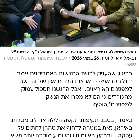
ראש הממשלה בנימין נתניהו עם שר הביטחון ישראל כ״ץ והרמטכ״ל
/
רב-אלוף אייל זמיר, 26 במאי 2026
לשכת העיתונות הממשלתית, מעיין
טואף
בראיון שהעניק לרשת החדשות האמריקנית אמר
דונלד טראמפ כי ארצות הברית אכן שלחה נשק
למפגינים האיראנים. "אבל הרגשנו תסכול עמוק
מהכורדים כי הם לא מסרו את הנשק
למפגינים",הוסיף.
כאמור, בסבב תקיפות תקפה הלילה ארה"ב מטרות
באיראן, זאת במטרה לדחוף את טהרן לחתום על
עסקה - וברקע האיומים שהשמיע מוקדם יותר נשיא