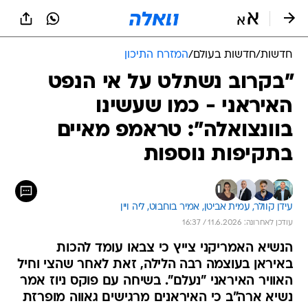
חדשות
/
חדשות בעולם
/
המזרח התיכון
"בקרוב נשתלט על אי הנפט
האיראני - כמו שעשינו
בוונצואלה": טראמפ מאיים
בתקיפות נוספות
עידן קוולר, 
עמית אביטן, 
אמיר בוחבוט, 
ליה ויין
עודכן לאחרונה: 11.6.2026 / 16:37
הנשיא האמריקני צייץ כי צבאו עומד להכות
באיראן בעוצמה רבה הלילה, זאת לאחר שהצי וחיל
האוויר האיראני "נעלם". בשיחה עם פוקס ניוז אמר
נשיא ארה"ב כי האיראנים מרגישים גאווה מופרזת