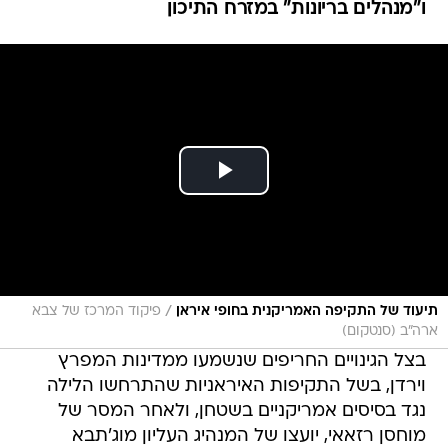
ו"מנהלים בריונות" במזרח התיכון
/
תיעוד של התקיפה האמריקנית בחופי איראן
פיקוד המרכז של צבא
ארה"ב (סנטקום)
בצל הגינויים החריפים שנשמעו ממדינות המפרץ
וירדן, בשל התקיפות האיראניות שהתרחשו הלילה
נגד בסיסים אמריקניים בשטחן, ולאחר המסר של
מוחסן רזאאי, יועצו של המנהיג העליון מוג'תבא