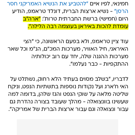
חמינאי, לפיו איים
"להטביע את הנשיא האמריקני חסר
הרסן"
- נשיא ארצות הברית, דונלד טראמפ, הודיע
היום (חמישי) ברשת החברתית טרות':
"ארה"ב
עומדת להכות באיראן בעוצמה רבה הלילה".
עוד ציין טראמפ, ולא בפעם הראשונה, כי "הצי
האיראני, חיל האוויר, מערכות המכ"ם, הנ"מ וכל שאר
מערכות ההגנה שלה, יחד עם רוב יכולותיה
ההתקפיות - כבר נעלמו".
לדבריו, "בשלב מסוים בעתיד הלא רחוק, נשתלט על
האי ח'ארג ועל נקודות נוספות בתשתיות הנפט, וניקח
שליטה מלאה על שוקי הנפט והגז שלהן, בדומה למה
שעשינו בוונצואלה - מהלך שעובד בצורה נהדרת גם
עבור ונצואלה וגם עבור ארצות הברית של אמריקה".