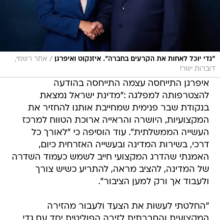
/
"גדי יוכל לאחות את הקרעים בחברה". איזנקוט ואיפרגן
אתר רשמי,
דוברות ישר!
איפרגן התייחסה עצמה התייחסה בהודעה
להצטרפותה למפלגה :"מדינת ישראל נמצאת
בנקודת שבר פנימית שמחייבת אותנו להחזיר את
המקצועיות, היושרה והראייה ארוכת הטווח למרכז
העשייה הממשלתית". עוד הוסיפה כי "לאורך כל
דרכי, בשירות המדינה ובעשייה האזרחית כיום,
האמנתי שהדרג המקצועי חייב לשמש כעמוד השדרה
של המדינה, להציב מראה, להתריע כשיש צורך
ולעבוד אך ורק למען הציבור".
"החלטתי לעשות את הצעד ולעבור מהזירה
המקצועית והחברתית לזירה הפוליטית יחד עם גדי