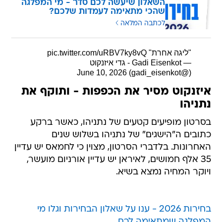
השאלון שיעשה לכם סדר - מי המפלגה
שהכי מתאימה לעמדות שלכם?
לכתבה המלאה
"ליגה אחרת"
pic.twitter.com/uRBV7ky8vQ
— Gadi Eisenkot - גדי איזנקוט
June 10, 2026
(@gadi_eisenkot)
איזנקוט מסיר את הכפפות - ותוקף את
נתניהו
בסרטון מופיעים קטעים של נתניהו, כאשר ברקע
כתובים ה"הישגים" של נתניהו בשלוש שנים
האחרונות. בלדברי הסרטון, מצוין כי לחמאס יש עדיין
35 אלף חמושים, לאיראן יש עדיין אורניום מועשר,
ויוקר המחיה נמצא בשיא.
בחירות 2026 - ענו על שאלון הבחירות וגלו מי
המפלגה שמתאימה לכם