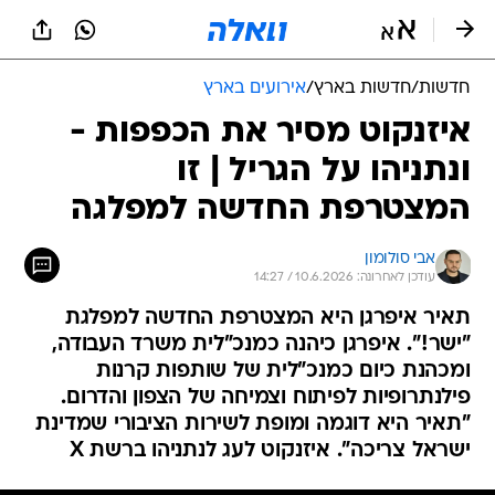
חדשות
/
חדשות בארץ
/
אירועים בארץ
איזנקוט מסיר את הכפפות -
ונתניהו על הגריל | זו
המצטרפת החדשה למפלגה
אבי סולומון
עודכן לאחרונה: 10.6.2026 / 14:27
תאיר איפרגן היא המצטרפת החדשה למפלגת
"ישר!". איפרגן כיהנה כמנכ"לית משרד העבודה,
ומכהנת כיום כמנכ"לית של שותפות קרנות
פילנתרופיות לפיתוח וצמיחה של הצפון והדרום.
"תאיר היא דוגמה ומופת לשירות הציבורי שמדינת
ישראל צריכה". איזנקוט לעג לנתניהו ברשת X