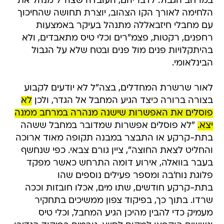
במרחב הגבול. לדבריהם, העובדה שצה"ל מנהל את
הלחימה לאורך הקו הצהוב, יוצרת תחושה שהחיכוך
עם מחבלי חיזבאללה מתנהל בעיקר באמצעות
רחפנים, רקטות, פצמ"רים וכלי טיס מתאבדים, ולא
בהיתקלויות פנים מול פנים ובטח שלא על הגבול
הבינלאומי.
לאור שרשרת המחדלים, בצה"ל לא יודעים לקבוע
בצורה ברורה כיצד הגיע המחבל אל הגדר, ולכן
לא
פוסלים את האפשרות שישנה מנהרה במרחב ממנה
יצא.
"לא פוסלים אפשרות שמדובר במחבל ששהה
בתת-קרקע או התבצר במבנה תקופה מאוד ארוכה
והחליט לצאת החוצה", ציין גורם צבאי. כפי שנחשף
בעבר בוואלה, אירוע דומה התרחש כאשר מפקד
פלוגת נוח'בה ומספר פעילים נוספים שהו
בתת-קרקע חודשים, שתו מים, אכלו חובזות וככה
שרדו. בתוך כך, בפיקוד צפון ממשיכים בתחקיר
מעמיק כדי להבין מהיכן הגיע המחבל, וכלי טיס