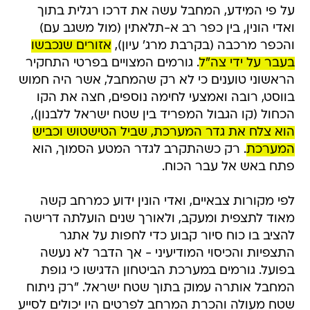
על פי המידע, המחבל עשה את דרכו רגלית בתוך
ואדי הונין, בין כפר רב א-תלאתין (מול משגב עם)
והכפר מרכבה (בקרבת מרג' עיון),
אזורים שנכבשו
בעבר על ידי צה"ל
. גורמים המצויים בפרטי התחקיר
הראשוני טוענים כי לא רק שהמחבל, אשר היה חמוש
בווסט, רובה ואמצעי לחימה נוספים, חצה את הקו
הכחול (קו הגבול המפריד בין שטח ישראל ללבנון),
הוא צלח את גדר המערכת, שביל הטישטוש וכביש
המערכת
. רק כשהתקרב לגדר המטע הסמוך, הוא
פתח באש אל עבר הכוח.
לפי מקורות צבאיים, ואדי הונין ידוע כמרחב קשה
מאוד לתצפית ומעקב, ולאורך שנים הועלתה דרישה
להציב בו כוח סיור קבוע כדי לחפות על אתגר
התצפיות והכיסוי המודיעיני - אך הדבר לא נעשה
בפועל. גורמים במערכת הביטחון הדגישו כי גופת
המחבל אותרה עמוק בתוך שטח ישראל. "רק ניתוח
שטח מעולה והכרת המרחב לפרטים היו יכולים לסייע