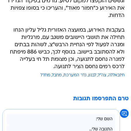
וגששים הוקפצו למקום לסיוע. גורמים בפיקוד הגדירו
את האירוע כ"חמור מאוד", והעריכו כי בסופו צפויות
הדחות.
בעקבות האירוע, במועצה האזורית גליל עליון הנחו
תחילה את תושבי היישובים משגב עם, מרגליות
ומנרה לפעול לפי הנחיית הרבש"צ, לשהות בבתים
ולא להסתובב ביישוב. בנוסף לכך, כביש 886 מיפתח
למנרה נחסם לתנועה, וכן מצומת תל חי בעלייה
לרכס רמים נחסם הציר לתנועה.
חיזבאללה
צה"ל
לבנון
גדר המערכת
מחבל
מחדל
טרם התפרסמו תגובות