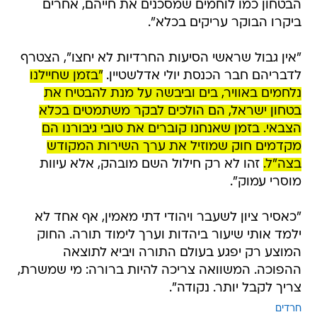
הבטחון כמו לוחמים שמסכנים את חייהם, אחרים
ביקרו הבוקר עריקים בכלא".
"אין גבול שראשי הסיעות החרדיות לא יחצו", הצטרף
לדבריהם חבר הכנסת יולי אדלשטיין.
"בזמן שחיילנו
נלחמים באוויר, בים וביבשה על מנת להבטיח את
בטחון ישראל, הם הולכים לבקר משתמטים בכלא
הצבאי. בזמן שאנחנו קוברים את טובי גיבורנו הם
מקדמים חוק שמוזיל את ערך השירות המקודש
בצה"ל.
זהו לא רק חילול השם מובהק, אלא עיוות
מוסרי עמוק".
"כאסיר ציון לשעבר ויהודי דתי מאמין, אף אחד לא
ילמד אותי שיעור ביהדות וערך לימוד תורה. החוק
המוצע רק יפגע בעולם התורה ויביא לתוצאה
ההפוכה. המשוואה צריכה להיות ברורה: מי שמשרת,
צריך לקבל יותר. נקודה".
חרדים