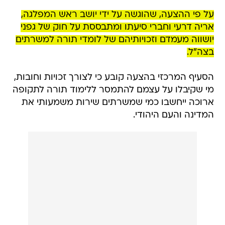
על פי ההצעה, שהוגשה על ידי יושב ראש המפלגה,
אריה דרעי וחברי סיעתו ומתבססת על חוק של גפני
יושווה מעמדם וזכויותיהם של לומדי תורה למשרתים
בצה"ל.
הסעיף המרכזי בהצעה קובע כי לצורך זכויות וחובות,
מי שקיבלו על עצמם להתמסר ללימוד תורה לתקופה
ארוכה ייחשבו כמי שמשרתים שירות משמעותי את
המדינה והעם היהודי.