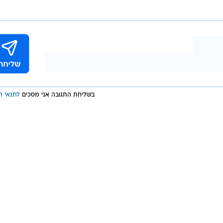
הרווחה של הכנסת, ח"כ מיכל וולדיגר, נכתב כי אלפי אזרחי
ש ואינם מסוגלים להגיע למקלטים או למרחבים מוגנים בכוחו
ה מעמידה אותם בסכנת חיים ממשית. לא ייתכן שבכל סבב
מות כדי להציל חיים", אמרו בארגון. "האחריות להגן על
מדינה".
בשליחת התגובה אני מסכים
לתנאי ה