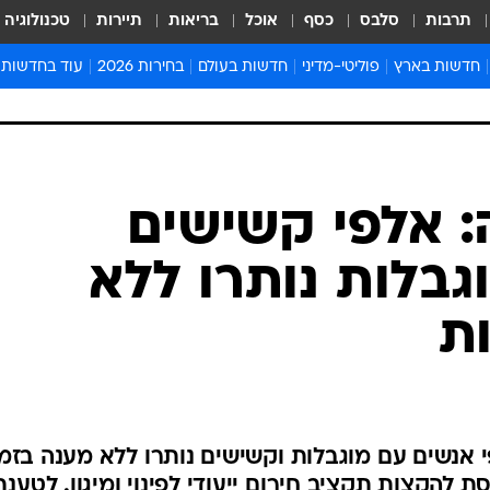
תרבות
סלבס
כסף
אוכל
בריאות
תיירות
טכנולוגיה
חדשות בארץ
פוליטי-מדיני
חדשות בעולם
בחירות 2026
עוד בחדשות
אירועים בארץ
פוליטיקה וממשל
המזרח התיכון
דעות ופרשנויו
חדשות פלילים ומשפט
יחסי חוץ
אירופה
סרי ושלזינגר
חינוך
אמריקה
פרויקטים מיוח
ישראלים בחו"ל
אסיה והפסיפיק
אסור לפספס
בריאות
אפריקה
מדע וסביבה
חברה ורווחה
הנחיות פיקוד 
ארכיון מדורים
זמני כניסת ש
לוח חופשות וח
לוח שנה
חדשות יהדות
: אלפי קשישים
חדשות המשפ