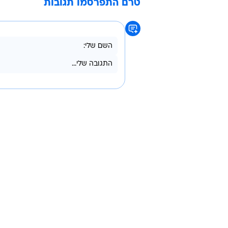
בפנייה שנשלחה ליו"ר ועדת העבודה ו
עם מוגבלות קשה חיים ללא מיגון נגי
עצמם. "במציאות הנוכחית, כל אזעק
לחימה ניאלץ להתחיל מחדש בגיוס תרו
האוכלוסיות הפגיעות ביותר היא של ה
בעלי מוגבלויות
קשישים
מרחב מוגן
אזעקות
טרם התפרסמו תגובות