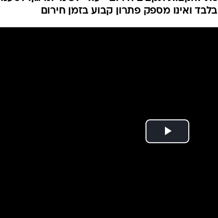
גבלות נותרו ללא
המייל האדום
ת
י אנשים עם מוגבלות וקשישים נותרו ללא מענה בזמ
 להקצות תקציב חירום ייעודי לפינוי ומיגון. לטענת
לבד ואינו מספק פתרון קבוע בזמן חירום