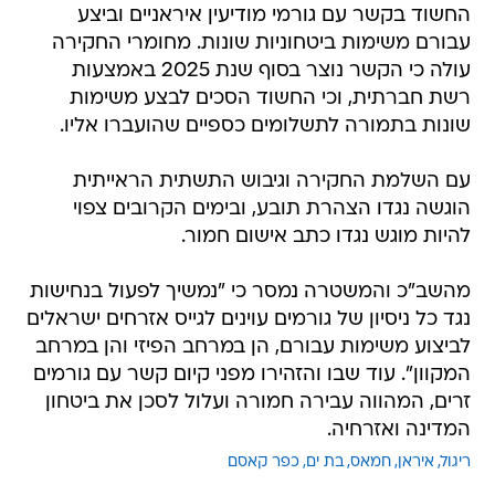
החשוד בקשר עם גורמי מודיעין איראניים וביצע
עבורם משימות ביטחוניות שונות. מחומרי החקירה
עולה כי הקשר נוצר בסוף שנת 2025 באמצעות
רשת חברתית, וכי החשוד הסכים לבצע משימות
שונות בתמורה לתשלומים כספיים שהועברו אליו.
עם השלמת החקירה וגיבוש התשתית הראייתית
הוגשה נגדו הצהרת תובע, ובימים הקרובים צפוי
להיות מוגש נגדו כתב אישום חמור.
מהשב"כ והמשטרה נמסר כי "נמשיך לפעול בנחישות
נגד כל ניסיון של גורמים עוינים לגייס אזרחים ישראלים
לביצוע משימות עבורם, הן במרחב הפיזי והן במרחב
המקוון". עוד שבו והזהירו מפני קיום קשר עם גורמים
זרים, המהווה עבירה חמורה ועלול לסכן את ביטחון
המדינה ואזרחיה.
ריגול
איראן
חמאס
בת ים
כפר קאסם