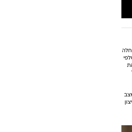
חלה
שלפי
ת