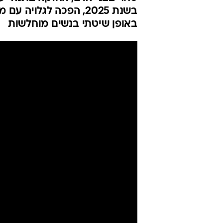
רשת סחר בבני
פרסום ראשון
יואב איתיאל
עודכן לאחרונה: 8.6.2026 / 5:48
"אין להן יכולת לעשות שום דב
סחר בבני אדם, החזקה בתנאי עב
בשנת 2025, הפכה לגלו
באופן שיטתי בנשים מוחלשות