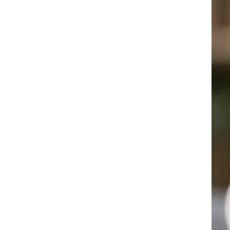
צב
ון