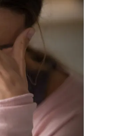
האירועים כ"פרשייה חמורה ביותר" ו
החשודים במעשים המיוחסים להם.
ממצאי החקירה של ימ"ר חוף מעלים 
שבו "אין להן שום יכולת לעשות שום
נלקחו מהן.