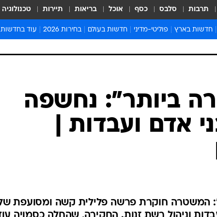
תרבות
סלבס
כסף
אוכל
בריאות
תיירות
טכנולוגיה
חדשות בארץ
פוליטי-מדיני
חדשות בעולם
בחירות 2026
עוד בחדשות
אירועים בארץ
פוליטיקה וממשל
המזרח התיכון
דעות ופרשנויו
חדשות פלילים ומשפט
יחסי חוץ
אירופה
סרי ושלזינגר
חינוך
אמריקה
פרויקטים מיוח
ישראלים בחו"ל
אסיה והפסיפיק
אסור לפספס
בריאות
אפריקה
מדע וסביבה
חברה ורווחה
הנחיות פיקוד 
ארכיון מדורים
זמני כניסת ש
לוח חופשות וח
לוח שנה
חדשות יהדות
ה ביותר": נחשפה
חדשות המשפ