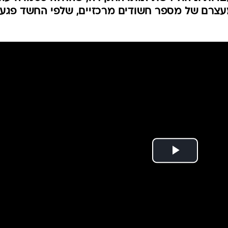
 אדם ועבדות |
המייל האדום
ר": המשטרה חוקרת פרשה פלילית קשה ומסועפת של
דות וניהול רשת זנות. החקירה, שהחלה כסמויה עוד
יה עם מעצרם של מספר חשודים מרכזיים, שלפי החשד פגעו