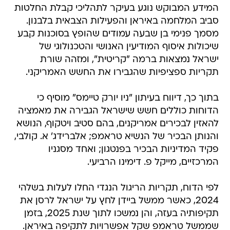
המידע המבוקש נוגע בעיקר לתהליכי קבלת החלטות
סביב המלחמה באיראן והפעילות הצבאית בלבנון.
מסמך פנימי בן שבעה עמודים שהופץ בסוכנות קבע
שיכולות איסוף המודיעין האנושי והטכנולוגי של
ישראל נמצאות ברמה "קריטית", ומזהה שורת
תקריות ספציפיות שהגבירו את החשש האמריקני.
בתוך כך, דיווח בעיתון "ניו יורק טיימס" מוסיף כי
הדוחות כוללים חשש שישראל הגבירה את מאמציה
להאזין לבכירים אמריקנים, בהם סטיב ויטקוף, הנושא
והנותן הבכיר של הנשיא טראמפ; אלברידג' א. קולבי,
פקיד המדיניות הבכיר בפנטגון; ואחד מסגניו
המרכזיים, מייקל פ. דימינו הרביעי.
לפי הדוח, תקריות הריגול הנגדי החלו לעלות בשלהי
2024, כאשר ממשל ביידן לחץ על ישראל לרסן את
תקיפותיה בעזה, והן נמשכו לתוך שנת 2025, בזמן
שממשל טראמפ שקל אפשרויות לתקיפה באיראן.