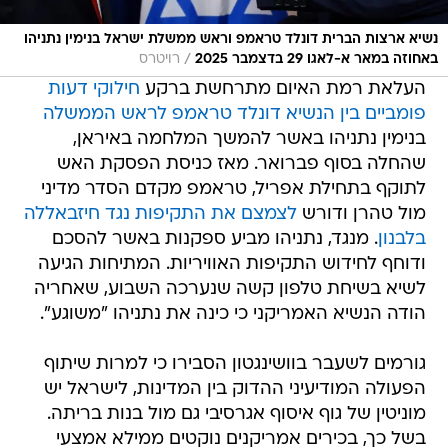
נשיא ארצות הברית דונלד טראמפ וראש ממשלת ישראל בנימין נתניהו
/
באחוזה במאר א-לאגו 29 בדצמבר 2025
רויטרס
העלאת רמת האיום מתרחשת ברקע
חילוקי דעות
פומביים בין הנשיא דונלד טראמפ לראש הממשלה
בנימין נתניהו באשר להמשך המלחמה באיראן,
שהחלה בסוף פברואר. מאז כניסת הפסקת האש
לתוקף בתחילת אפריל, טראמפ מקדם הסדר מדיני
מול טהרן ודורש
לצמצם את התקיפות נגד חיזבאללה
בלבנון
. מנגד, נתניהו מביע ספקנות באשר להסכם
ודוחף לחידוש התקיפות האוויריות. המתיחות הגיעה
לשיא בשיחת טלפון קשה שנערכה השבוע, שאחריה
הודה הנשיא האמריקני כי כינה את נתניהו "משוגע".
גורמים לשעבר בוושינגטון הסבירו כי למרות שיתוף
הפעולה המודיעיני ההדוק בין המדינות, לישראל יש
מוניטין של גוף איסוף אגרסיבי גם מול בנות בריתה.
בשל כך, בכירים אמריקנים נוקטים ממילא אמצעי