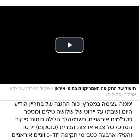
/
תיעוד של התקיפה האמריקנית בחופי איראן
פיקוד המרכז של צבא
ארה"ב (סנטקום)
יממה עצימה במפרץ: כוח ההגנה של בחריין הודיע
היום (שבת) על יירוט של שלושה טילים ומספר
כטב"מים איראניים, כשבמהלך הלילה כוחות פיקוד
המרכז של צבא ארצות הברית (סנטקום) יירטו
והפילו ארבעה כטב"מי תקיפה חד-כיווניים איראניים