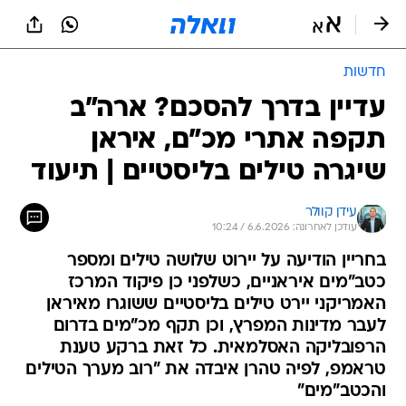
חדשות
עדיין בדרך להסכם? ארה"ב
תקפה אתרי מכ"ם, איראן
שיגרה טילים בליסטיים | תיעוד
עידן קוולר
עודכן לאחרונה: 6.6.2026 / 10:24
בחריין הודיעה על יירוט שלושה טילים ומספר
כטב"מים איראניים, כשלפני כן פיקוד המרכז
האמריקני יירט טילים בליסטיים ששוגרו מאיראן
לעבר מדינות המפרץ, וכן תקף מכ"מים בדרום
הרפובליקה האסלמאית. כל זאת ברקע טענת
טראמפ, לפיה טהרן איבדה את "רוב מערך הטילים
והכטב"מים"