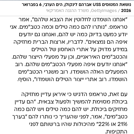
נושאת המטוסים USS אברהם לינקולן, הים הערבי, 6 בפברואר
/
2026
GettyImages, משרד ההגנה האמריקאי
"אנחנו השמדנו לחלוטין את הצבא שלהם", אמר
טראמפ. "נותרו להם כמה טילים וכמה כטב"מים. אני
יודע כמעט בדיוק כמה יש להם, ואנחנו גם יודעים
איפה הם נמצאים". לדבריו, ארצות הברית מחזיקה
במידע מדויק על אתרי האחסון של הטילים
והכטב"מים האיראניים, וכן על מפעלי הייצור שלהם.
"אנחנו יודעים איפה מפעלי הכטב"מים שלהם. רוב
המפעלים האלה הושמדו. רוב משגרי הכטב"מים
הושמדו. רוב אתרי ייצור הטילים הושמדו", הוסיף.
עם זאת, טראמפ הדגיש כי איראן עדיין מחזיקה
ביכולת מסוימת להמשיך ולפעול צבאית. "הם עדיין
מחזיקים ביכולת. יש להם כמה טילים ויש להם כמה
כטב"מים", אמר, לפני שהעריך כי נותרו להם "בערך
21% או 22%" מהיכולות שהיו ברשותם לפני
התקיפות.