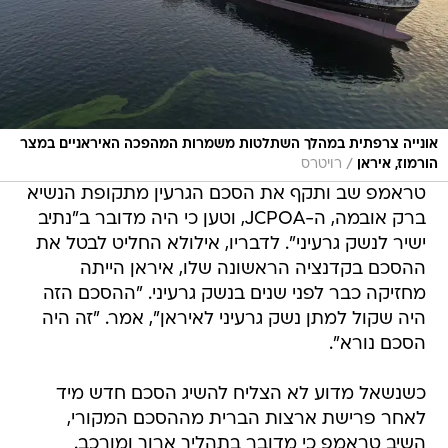
אונייה צרפתית במהלך השתלטות משמרות המהפכה האיראניים במצר
/
הורמוז, איראן
רויטרס
טראמפ שב ותקף את הסכם הגרעין מתקופת הנשיא
ברק אובמה, ה-JCPOA, וטען כי היה מדובר ב"נתיב
ישיר לנשק גרעיני". לדבריו, אילולא החליט לבטל את
ההסכם בקדנציה הראשונה שלו, איראן הייתה
מחזיקה כבר לפני שנים בנשק גרעיני. "ההסכם הזה
היה שקול למתן נשק גרעיני לאיראן", אמר. "זה היה
הסכם נורא".
כשנשאל מדוע לא הצליח להשיג הסכם חדש מיד
לאחר פרישת ארצות הברית מההסכם המקורי,
השיב טראמפ כי מדובר בתהליך ארוך ומורכב.