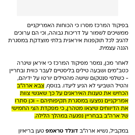
בפיקוד המרכז מסרו כי הכוחות האמריקניים
ממשיכים לשמור על דריכות גבוהה, וכי הם ערוכים
להגיב לכל תוקפנות איראנית בלתי מוצדקת במסגרת
הגנה עצמית.
לאחר מכן, נמסר מפיקוד המרכז כי איראן שיגרה
כטב"מים ושבעה טילים בליסטיים לעבר כווית ובחריין
- כשלפי סנטקום שישה מהטילים יורטו על ידיהם,
והטיל השביעי לא הגיע ליעדו. בנוסף,
צבא ארה"ב
הכחיש את טענות האיראנים על כך שאנשי צוות
אמריקניים נפצעו במסגרת תקיפותיהם - וכן סתרו
את הדיווחים שיצאו מטהרן, כי מפקדת הצי החמישי
של ארה"ב בבחריין נפגעה במהלך הלילה.
במקביל, נשיא ארה"ב
דונלד טראמפ
טען בריאיון