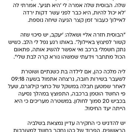
שלה. הבוסית שלה אמרה לי 'היא תגיע'. אמרתי לה
'לא יכול להיות, היא כבר לפני עשר דקות ירדה
לאיילון' כעבור זמן קצר הגיעה שיחה נוספת.
"הבוסית חזרה אליי ושאלה: 'יעקב, יש סיכוי שזה
קשור לפיצוץ באיילון?'. באותו רגע נפל לי הלב. כשיש
נתק חשמלי ברכב ואי אפשר להשיג אותה, פתאום
הכול מתחבר וידעתי שמשהו נורא קרה לבת שלי".
ליה מלכה כהן, אם לילדה בת כשנתיים ושוטרת
לשעבר בשירות חובה, נרצחה אתמול בשעה 09:18
לאחר שמטען חבלה במשקל של כחצי קילוגרם, שעל
פי החשד הוטמן ברכבה, התפוצץ במהלך נסיעה
בכביש 20 סמוך לחולון. במשטרה מעריכים כי היא
הייתה יעד החיסול.
יש להדגיש כי החקירה עדיין נמצאת בשלביה
הראשונים. הפרוד של כהן נחקר בחשד למעורבות