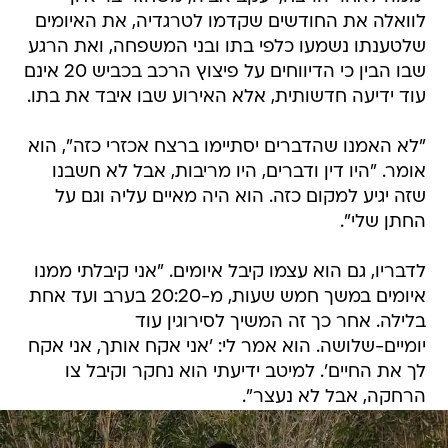
לוואלה את החודשים שקדמו לטרגדיה, את האיומים
שלטענתו נשמעו כלפי בתו ובני המשפחה, ואת הרגע
שבו הבין כי הדיווחים על פיצוץ הרכב בכביש 20 אינם
עוד ידיעה חדשותית, אלא האירוע שבו איבד את בתו.
"לא האמנו שהדברים יסתיימו ברצח אכזרי כזה", הוא
אומר. "היו דין ודברים, היו מריבות, אבל לא חשבנו
שזה יגיע למקום כזה. הוא היה מאיים עליה וגם על
החתן שלי".
לדבריו, גם הוא עצמו קיבל איומים. "אני קיבלתי ממנו
איומים במשך חמש שעות, מ-20:20 בערב ועד אחת
בלילה. אחר כך זה המשיך לסירוגין עוד
יומיים-שלושה. הוא אמר לי: 'אני אקח אותך, אני אקח
לך את החיים'. למיטב ידיעתי הוא נחקר וקיבל צו
הרחקה, אבל לא נעצר".