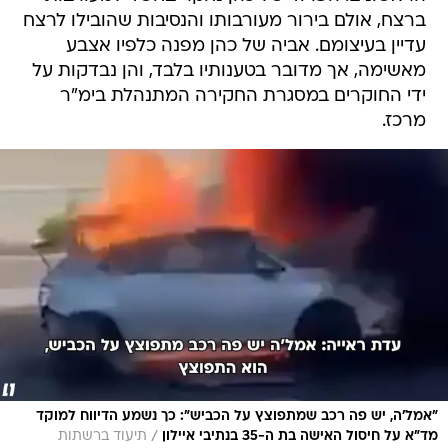
ברצח, אולם בירור מעורבותו והנסיבות שהובילו לרצח
עדיין בעיצומם. אביה של כהן מפנה כלפיו אצבע
מאשימה, אך מדובר בטענותיו בלבד, והן נבדקות על
ידי החוקרים במסגרת החקירה המתנהלת בימ"ר
מרכז.
״אמל’ה, יש פה רכב שמתפוצץ על הכביש”: כך נשמע הדיווח למוקד
/
מד”א על חיסול האישה בת ה-35 בנתיבי איילון
תיעוד ברשתות