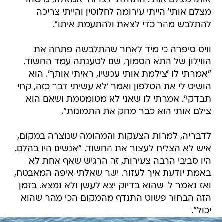
אותו מצלם אותי. התחלתי לצרוח 'אמאלה, מישהו
מצלם אותי' הייתי עירומה לחלוטין והייתי צריכה
להתלבש מהר כדי לצאת ולהתעמת איתו".
וויס סיפרה כי מיד לאחר שהתלבשה פתחה את
הווילון של התא הסמוך, שם לטענתה עמד החשוד.
"אמרתי לו 'צילמת אותי עכשיו, ראיתי אותך'. הוא
הושיט לי את הטלפון ואמר 'לא עשיתי דבר כזה, קחי
תבדקי'. אמרתי לו שאני לא מטומטמת ושאם הוא
צילם אותי הוא כבר מחק את התמונות".
לדבריה, למרות הצעקות והמהומה שנוצרה במקום,
איש לא הצליח לעצור את החשוד. "אנשים היו בהלם.
היו סביבי הרבה צעירות, זה הרגיש שאף אחת לא
באמת יודעת איך לעזור. ישר שאלתי איפה המאבטח,
ואז נאמר לי שהוא בדיוק יצא לעשן ולא נמצא. בזמן
הזה הבחור פשוט התנדף מהמקום הכי מהר שהוא
יכול".