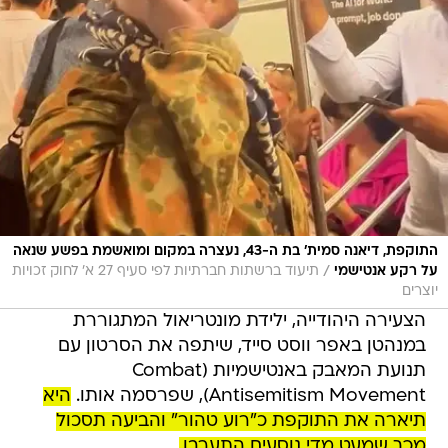
התוקפת, דיאנה סמית' בת ה-43, נעצרה במקום ומואשמת בפשע שנאה
/
על רקע אנטישמי
תיעוד ברשתות חברתיות לפי סעיף 27 א' לחוק זכויות
יוצרים
הצעירה היהודייה, ילידת מונטריאול המתגוררת
במנהטן באפר ווסט סייד, שיתפה את הסרטון עם
תנועת המאבק באנטישמיות (Combat
Antisemitism Movement), שפרסמה אותו.
היא
תיארה את התוקפת כ"רוע טהור" והביעה תסכול
מכך שמעט מדי נוסעים התערבו.