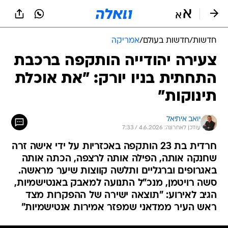
חדשות
/
חדשות בעולם
/
אמריקה
צעירה יהודייה הותקפה ברכבת
התחתית בניו יורק: "את אוכלת
תינוקות"
יואב איתיאל
עודכן לאחרונה: 4.6.2026 / 7:33
חרדית בת 23 הותקפה באכזריות על ידי אישה זרה
שחנקה אותה, הפילה אותה לרצפה, הכתה אותה
באגרופים וברגליים ותלשה קווצות שיער מראשה.
סשה רויטמן, מנכ"ל התנועה למאבק באנטישמיות,
הגיב לאירוע: "תוצאה ישירה של ההפקרות מצד
ראש העיר ממדאני שמפזר אמירות אנטישמיות"