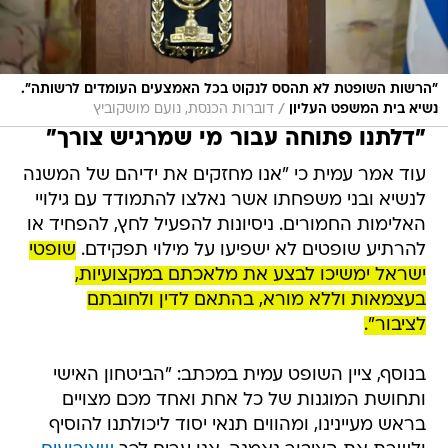
"הרשות השופטת לא תהסס לנקוט בכל האמצעים העומדים לרשותה".
/
נשיא בית המשפט העליון
דוברות הכנסת, נועם מושקוביץ
"דלתנו פתוחה עבור מי שמרגיש צורך"
עוד אמר עמית כי "אנו מחזקים את ידיהם של המשנה
לנשיא ובני משפחתו אשר נאלצו להתמודד עם גילויי
האלימות החמורים. ניסיונות להפעיל לחץ, להפחיד או
להרתיע שופטים לא ישפיעו על מילוי תפקידם.
שופטי
ישראל ימשיכו לבצע את מלאכתם במקצועיות,
בעצמאות וללא מורא, בהתאם לדין ולחובתם
לציבור".
בנוסף, ציין השופט עמית במכתב: "הביטחון האישי
ותחושת המוגנות של כל אחת ואחד מכם מצויים
בראש מעיינינו, ומהווים תנאי יסוד ליכולתנו להוסיף