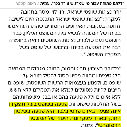
/
"דלתנו פתוחה עבור מי שמרגיש צורך בכך". עמית
ראובן קסטרו
יו"ר נציגות שופטי ישראל, ירון לוי, מסר בתגובה
למקרה: "נציגות שופטי ישראל התכנסה היום לישיבה
דחופה בעקבות האירועים החמורים שהתרחשו אמש
בביתו של המשנה לנשיא בית המשפט העליון, כבוד
השופט נעם סולברג. נציגות השופטים רואה בחומרה
רבה את הפגיעה בביתו וברכושו של שופט בשל
תפקידו השיפוטי".
"מדובר באירוע חריג וחמור, החורג מגבולות המחאה
הלגיטימית ומהווה ניסיון פסול להטיל מורא על
שופטים, ולפגוע בעצמאות הרשות השופטת. שופטים
חייבים להיות מסוגלים למלא את תפקידם ללא חשש,
ללא איומים וללא פגיעה בהם או בבני משפחותיהם
בשל החלטות שיפוטיות.
פגיעה בשופט בשל תפקידו
אינה פגיעה באדם פרטי בלבד, היא פגיעה בשלטון
החוק ובאחד מעקרונות היסוד של המשטר
הדמוקרטי
", נמסר.