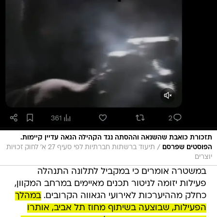
תזכורת כואבת שהשנאה וההסתה נגד הקהילה הגאה עדיין קיימות.
/
הפוסטים שפרסם
תיעוד ברשתות חברתיות לפי סעיף 27 א' לחוק זכויות
יוצרים
במשטרה אומרים כי במקביל לתלונה התנהלה
פעילות יזומה לניטור תכנים מאיימים במרחב המקוון,
כחלק מההיערכות לאירועי הגאווה הקרובים.
במהלך
הפעילות, שבוצעה בשיתוף מחוז תל אביב, אותרו