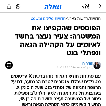
חדשות
/
חדשות בארץ
/
חדשות פלילים ומשפט
הפוסטים שהקפיצו את
המשטרה: צעיר נעצר בחשד
לאיומים על הקהילה הגאה
ונפתלי בנט
הודיה רן
עודכן לאחרונה: 3.6.2026 / 6:10
עם פתיחת חודש הגאווה זוהו ברשת X פרסומים
מטרידים שכללו אזכורים לטבח הברנוער, דם על
הרצפה ותמונה של נפתלי בנט שעליה סומן X.
בעקבות תלונת האגודה למען הלהט"ב ופעילות
ניטור של המשטרה נעצר תושב חיפה בן 18,
החשוד באיומים כלפי הקהילה הגאה וראש