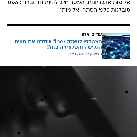
אלימות או בריונות. המסר חייב להיות חד וברור: אפס
סובלנות כלפי הסתה ואלימות".
עוד בוואלה
הצטרפו לוואלה fiber ושדרגו את חווית
הגלישה והטלוויזיה בזול!
בשיתוף וואלה פייבר