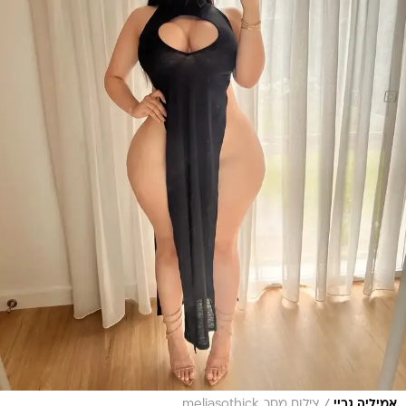
/
אמיליה גריי
צילום מסך, meliasothick