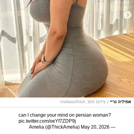
/
אמיליה גריי
צילום מסך, meliasothick
can I change your mind on persian woman?
pic.twitter.com/oeYf7ZDP9j
May 20, 2026
— Amelia (@ThickAmelia)