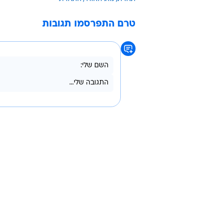
/
חוף ים, תל אביב
ראובן קסטרו
לתחזית מזג האוויר המלאה
הטמפרטורות הצפויות:
21-27; אשקלון: 20-25; באר שבע: 17-32; מצפה רמון: 17-29.
תחזית
מזג האוויר
התחזית
טרם התפרסמו תגובות