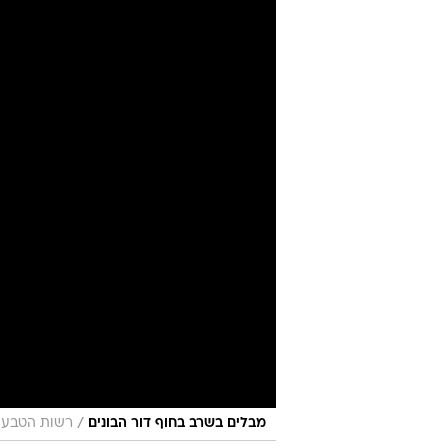
בטמפרטורות |
יואב איתיאל
2.6.2026 / 3:00
מזג האוויר היום יהיה מעונן חל
במידות החום, אך הן יוותרו ברו