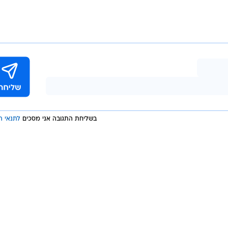
ירושלים: 17-29; תל אביב - יפו: 21-26; חי