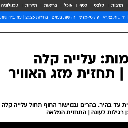
תרבות
סלבס
כסף
אוכל
בריאות
תיירות
טכנולוגיה
חדשות בארץ
פוליטי-מדיני
חדשות בעולם
בחירות 2026
עוד בחדשות
אירועים בארץ
פוליטיקה וממשל
המזרח התיכון
דעות ופרשנויו
חדשות פלילים ומשפט
יחסי חוץ
אירופה
סרי ושלזינגר
חינוך
אמריקה
פרויקטים מיוח
ישראלים בחו"ל
אסיה והפסיפיק
אסור לפספס
בריאות
אפריקה
מדע וסביבה
חברה ורווחה
הנחיות פיקוד 
ארכיון מדורים
זמני כניסת ש
לוח חופשות וח
לוח שנה
חדשות יהדות
ת: עלייה קלה
חדשות המשפ