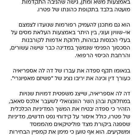
באמצעות משא ומתן, גישה שהניבה התקדמות
מועטה בלבד בתקופת כהונתו של פטרו.
הוא גם מתכנן להעמיק רפורמות שנועדו לצמצם
אי-שוויון ועוני, בין היתר באמצעות העלאת מסים על
בעלי הכנסות גבוהות, חלוקת אדמות לקורבנות
הסכסוך הפנימי שנמשך במדינה כבר שישה עשורים,
והרחבת הכיסוי הרפואי.
בנאומו תקף ספדה את עברו של דה לה אספריאיה
כעורך דין וכינה את יריבו נציג של "פשיזם מאפיונרי".
דה לה אספריאיה, שייצג משפטית דמויות שנויות
במחלוקת ובהן השר הוונצואלי לשעבר אלכס סאאב,
הזהיר כי ספדה יבטיח את המשך המדיניות הכלכלית
של פטרו, כולל איסור על קידוחי נפט חדשים, מדיניות
שספגה ביקורת מצד פוליטיקאים מהממסד
ומשקיעים. הוא אף טוען כי מימן את קמפיין הבחירות