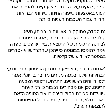
לצאת למתקפה נוקשה נגד ארגונים חמושים וקרטלי
סמים, להקים עשרה בתי כלא ענקיים ולהפחית את
העוני באמצעות שיפור החינוך, שירותי הבריאות
והדיור עבור השכבות העניות ביותר.
גם ספדה, מחוקק בן 63, וגם בן בריתו, נשיא
קולומביה המכהן גוסטבו פטרו, אמרו כי ימתינו
לבחינה הרשמית של התוצאות בידי שופטים. ספדה
אמר לתומכיו בבוגוטה כי ייתכן שהתרחשו אי-סדרים
במספר לא ידוע של קלפיות.
"אנחנו בודקים, באמצעות מנגנון הביטחון והפיקוח על
הבחירות שלנו, בכמה מקרים מדובר בדיוק", אמר.
"לפי דיווחים ראשוניים, התרחשו דפוסי הצבעה
חריגים. לכן אנו מבהירים לציבור כי רק לאחר
שוועדות ספירת הקולות יבהירו את הסוגיה הזאת
באופן מלא, ברור וקפדני, נפרסם כל התייחסות
לתוצאות הערב".