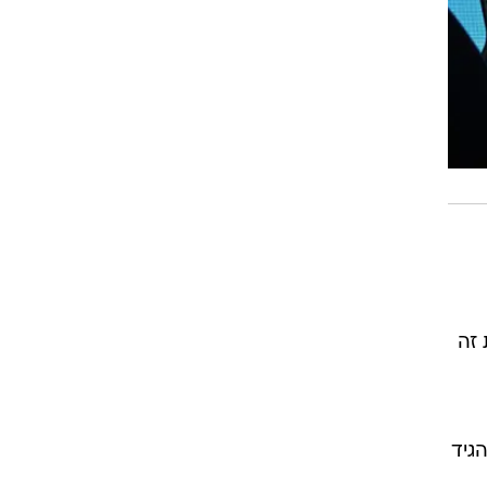
 זה
גיד