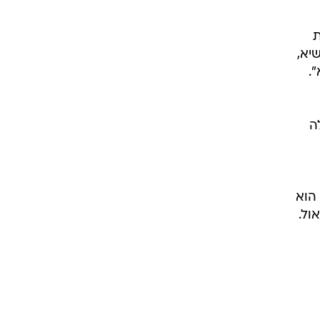
ת
שיא,
.
ה
 הוא
ול.