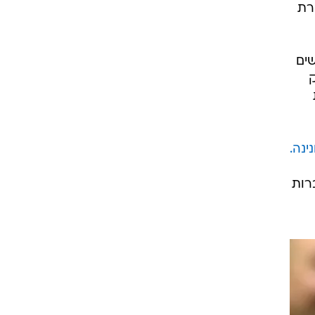
רת
שים
ינה.
רות