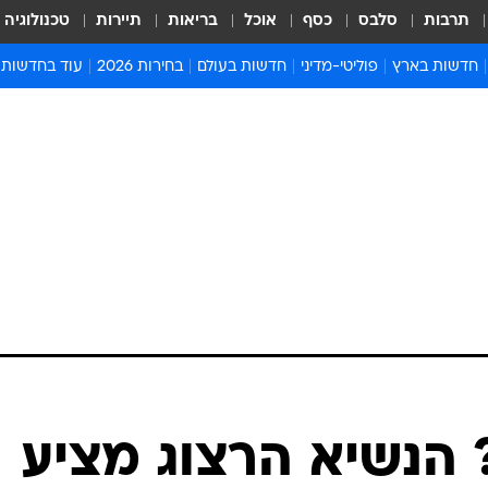
תרבות
סלבס
כסף
אוכל
בריאות
תיירות
טכנולוגיה
חדשות בארץ
פוליטי-מדיני
חדשות בעולם
בחירות 2026
עוד בחדשות
אירועים בארץ
פוליטיקה וממשל
המזרח התיכון
דעות ופרשנויו
חדשות פלילים ומשפט
יחסי חוץ
אירופה
סרי ושלזינגר
חינוך
אמריקה
פרויקטים מיוח
ישראלים בחו"ל
אסיה והפסיפיק
אסור לפספס
בריאות
אפריקה
מדע וסביבה
חברה ורווחה
הנחיות פיקוד 
ארכיון מדורים
זמני כניסת ש
לוח חופשות וח
לוח שנה
חדשות יהדות
 הנשיא הרצוג מציע
חדשות המשפ