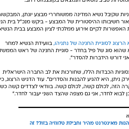
המוסדות סביב נושאים הנמצאים בקונצנזוס רחב.
ניות שקיבל נשיא המדינה ממשוחררי מבצע יונתן, המבקשו
50 שנה למבצע ולאור חשיבותו ההיסטורית של המבצע - ביקש מנכ"ל בית הנ
 האפשרות לקיים אירוע ממלכתי לציון המבצע בבית הנשיא"
הרצוג לסוגיית החנינה של נתניהו,
בוועידת הנשיא למחר
 שהוא סוג של פיל בחדר - סוגיית החנינה של ראש הממשל
ני דורש הידברות להסדר".
סוגיות הכבדות הללו, שחורכות את לב החברה הישראלית
 ניתן, היא להגיע להבנות והסדרים". עוד הדגיש הרצוג, כי
ה הזה, לכולם קשה, לכולם קשה. בוודאי לצדדים קשה כשא
לבוא לחדר, אני גם מצפה שהצד השני יעבור לחדר."
ה
הנות מאינטרנט מהיר וחבילת טלווזיה בזול? זה