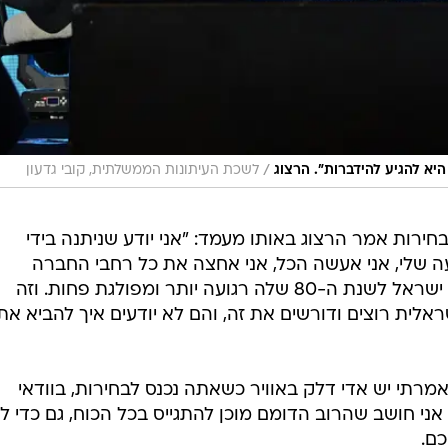
/
יא להגיע להידברות". הרצוג
לשכת העיתונות הממשלתית, קובי גדעון
רות אמר הרצוג באותו מעמד: "אני יודע שניתנה בידי
ה שלי, אני אעשה הכל, אני אחצה את כל רחבי החברה
הישראלית כדי לאחד, כדי להביא את ישראל לשנת ה-80 שלה רגועה יותר ומפולגת פחות. וזה
ית רוצים ודורשים את זה, והם לא יודעים איך להביא את
 אמרתי יש אדי דלק באוויר כשאתה נכנס לבחירות, בוודאי
ני חושב שהרוב הדומם מוכן להתגייס בכל הכוח, גם כדי לה
כם.