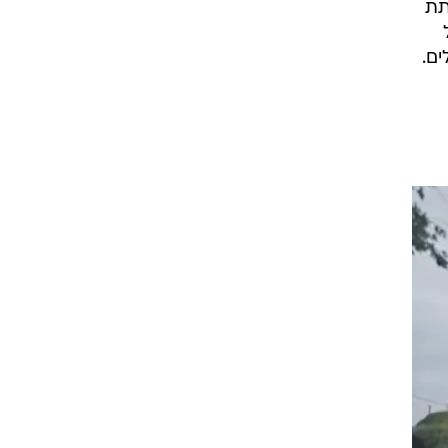
תת
ם.