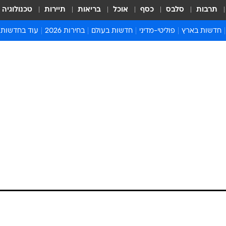
תרבות
סלבס
כסף
אוכל
בריאות
תיירות
טכנולוגיה
חדשות בארץ
פוליטי-מדיני
חדשות בעולם
בחירות 2026
עוד בחדשות
אירועים בארץ
פוליטיקה וממשל
המזרח התיכון
דעות ופרשנויו
חדשות פלילים ומשפט
יחסי חוץ
אירופה
סרי ושלזינגר
חינוך
אמריקה
פרויקטים מיוח
ישראלים בחו"ל
אסיה והפסיפיק
אסור לפספס
בריאות
אפריקה
מדע וסביבה
חברה ורווחה
הנחיות פיקוד 
ארכיון מדורים
זמני כניסת ש
לוח חופשות וח
לוח שנה
חדשות יהדות
חדשות המשפ