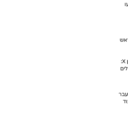
ו
ראש
הצטרף לביקורות כאשר צייץ בחשבון X:
טילים
עבר
וד