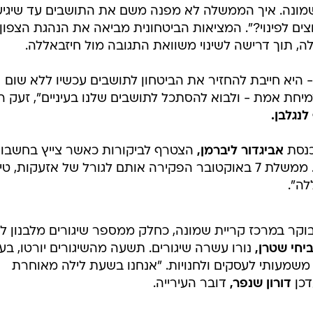
 שמונה. איך הממשלה לא מפנה משם את התושבים עד שיגיע
ים לפינוי?". המציאות הביטחונית מביאה את הנהגת הצפון
 תוך דרישה לשינוי משוואת התגובה מול חיזבאללה.
 היא חייבת להחזיר את הביטחון לתושבים עכשיו ללא שום
יחת אמת - ולבוא להסתכל לתושבים שלנו בעיניים", זעק 
לנגלבן.
כנסת
אביגדור ליברמן,
"לילה של סיוט עבר על תושבי הצפון. ממשלת 7 באוקטובר הפקירה אותם לגורל של אזעקות, 
לה".
בוקר במרכז קריית שמונה, כחלק ממספר שיגורים מלבנון ל
יחי שטרן,
נורו עשרה שיגורים. תשעה מהשיגורים יורטו, בע
משמעותי לעסקים ולחנויות. "אנחנו בשעת לילה מאוחרת
דכן
דורון שנפר,
דובר העירייה.