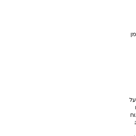
מן
על
וח