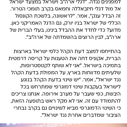
למפגינים נגדה. "דגלי ארה"ב וישראל במצעד ישראל
אל מול דגלי חיזבאללה וחמאס בקרב תומכי הטרור.
זה הבדל ענק", אמר. "לראשונה, בלשכת הקונסול
הכללי של ישראל בניו יורק, גם הדגל האמריקני כאן.
מדוע? כדי לחדד את ההבדל בינינו, בעלי הברית של
ארה"ב, לבין הרוצים בהשמדתה של ארה"ב".
בהתייחסו למצב דעת הקהל כלפי ישראל בארצות
הברית, אקוניס דחה את הטענות על קריסה דרמטית
בתמיכה בישראל. "אני לא שותף לקטסטרופות,
שלעיתים מדווחות בארץ, על המפולת בדעת הקהל
נגד ישראל", אמר. "יש שינוי בדעת הקהל בנוגע
לישראל בעקבות שינוי דמוגרפי שמתרחש בכל
היבשת, כפי שעבר על מערב אירופה. אנחנו צריכים
להתמודד עם זה. אני לא מקל ראש בתופעה הזאת,
כי השינוי הדמוגרפי מביא לשינויים גם בקרב נבחרי
הציבור שמדברים אחרת נגד ישראל".