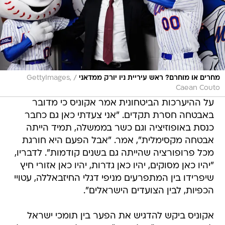
/
מחרים או מוחרם? ראש עיריית ניו יורק ממדאני
GettyImages,
Caean Couto
על ההיערכות הביטחונית אמר אקוניס כי מדובר
באבטחה חסרת תקדים. "אני צעדתי כאן גם כחבר
כנסת באופוזיציה וגם כשר בממשלה, תמיד הייתה
אבטחה מקסימלית", אמר. "אבל הפעם היא חורגת
מכל פרופורציה שהייתה גם בשנים קודמות". לדבריו,
"יהיו כאן מסוקים, יהיו כאן גדרות, יהיו כאן אזורי חיץ
שיפרידו בין המתפרעים מניפי דגלי החיזבאללה, עטויי
הכפיות, לבין הצועדים הישראלים".
אקוניס ביקש להדגיש את הפער בין תומכי ישראל