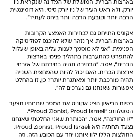
בארצות הברית, המושלת של המדינה שנקראת ניו
יורק, ולא ראש העיר של ניו יורק סיטי, היא דומיננטית
הרבה יותר וקובעת הרבה יותר ביחס לעתיד".
אקוניס התייחס גם לבחירות האמצע הקרובות
בארצות הברית, אך נזהר שלא להיכנס לפוליטיקה
הפנימית. "אני לא מוסמך לענות עליה באופן שעלול
להתפרש כהתערבות בתהליך פנימי בארצות
הברית", אמר. "הבחירה תהיה בחירתם של אזרחי
ארצות הברית. האם יכול להיות שהמחצית השנייה
תהיה מורכבת יותר ומאתגרת יותר? כן, זו בהחלט
אפשרות שאנחנו גם נערכים לה".
בסיום הריאיון הציג אקוניס את המסר שתחתיו תצעד
המשלחת: "Proud Zionist, Proud Israeli".
"זו החולצה", אמר. "הכותרת שאני החלטתי שאנחנו
נצעד תחתיה היא Proud Zionist, Proud Israeli.
החולצות הללו ילוו אותנו יחד עם הכובע הזה. וזה