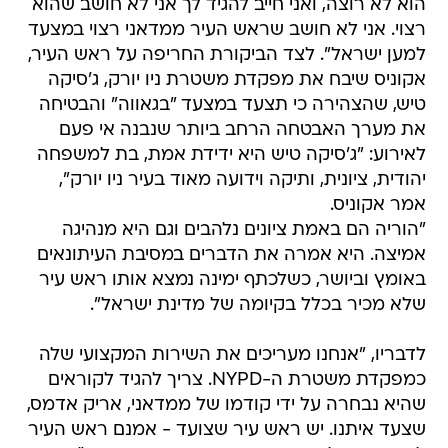
הוא לא רוצה, ואני חייב להגיד לך אני לא חושב שהוא
רצוי. אני לא חושב שראש העיר ממדאני רצוי במצעד
למען ישראל". לצד הביקורת החריפה על ראש העיר,
אקוניס שיבח את מפקדת משטרת ניו יורק, ג'סיקה
טיש, שהצהירה כי תצעד במצעד "בגאווה" והבטיחה
את מערך האבטחה הרחב ביותר שנבנה אי פעם
לאירוע: "ג'סיקה טיש היא ידידת אמת, בת למשפחה
יהודית, ציונית, ותיקה וידועה מאוד בעיר ניו יורק",
אמר אקוניס.
"הוריה הם באמת ציונים נלהבים וגם היא מנהיגה
אמיצה. היא אמרה את הדברים במסיבת העיתונאים
באומץ וביושר, כשלכתף ימינה נמצא אותו ראש עיר
שלא מכיר בכלל בקיומה של מדינת ישראל".
לדבריו, "אנחנו מעריכים את השירות המקצועי שלה
כמפקדת משטרת ה-NYPD. צריך להגיד לקוראים
שהיא נבחרה על ידי קודמו של ממדאני, אריק אדמס,
שצעד איתנו. יש ראש עיר שצועד - אמנם ראש העיר