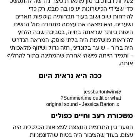
צעירות רבות. ברטון מתארת כיצד נדרשה להתפשט
כדי שציידי הכישרונות יעיפו בה מבט, רק כדי
להידחות שוב ושוב בעוד חברותיה קוטפות תארים
ושערים. היא מצאה את עצמה מתחרה מול הנשים
היפות ביותר שראתה בחייה, בסביבה שבה הלחץ
להיראות מושלמת היה בלתי פוסק. המראה הנדרש
היה ברור - שיער בלונדיני, חזה גדול ושיזוף מלאכותי
- ותמיד הייתה מישהי אחרת שהמתינה בתור להחליף
אותה.
ככה היא נראית היום
@jessbartontwin
Summertime outfit or what?
♬ original sound - Jessica Barton
משכורת רעב וחיים כפולים
הפער בין התדמית הנוצצת למציאות הכלכלית היה
עצום. בעוד שהציבור היה בטוח שהדוגמניות