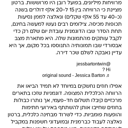
מרוויחות מיליונים, בפועל רובן היו מרוששות. ברטון
מציינת כי הרוויחה בין 15 ל-20 אלף דולרים בשנה
(כ-40 עד 55 אלף שקלים) ונאלצה לממן נסיעות
תכופות מכיסה. צילומים רבים נעשו למעשה בחינם,
תחת הסדר שבו הדוגמנית עובדת יום שלם רק כדי
לקבל עותקים מהתמונות שלה. היא מתארת מצב
אבסורדי שבו תמונותיה התנוססו בכל מקום, אך היא
עדיין נאבקה לשלם שכר דירה.
@jessbartontwin
Hi ?
♬ original sound - Jessica Barton
אפילו חוזים נחשקים במיוחד לא תמיד הביאו את
הרווחה הכלכלית המצופה. דוגמניות שזכו בתארים
מרכזיים קיבלו תשלום חד-פעמי, אך נותרו כבולות
בחוזים שחייבו אותן להשתתף באירועי חתימות
והופעות פומביות. כדי לשרוד מבחינה כלכלית, ברטון
נאלצה לעבוד כברמנית ובמועדוני חשפנות במקביל