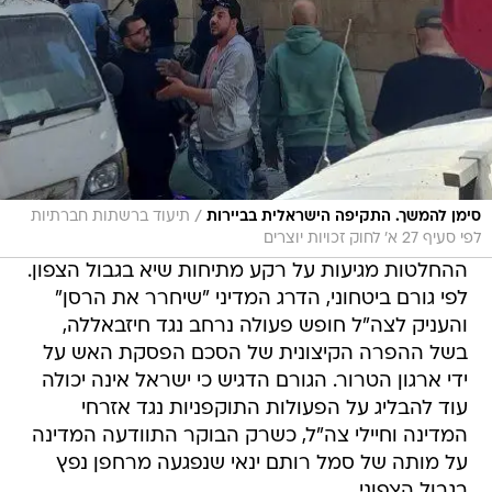
/
סימן להמשך. התקיפה הישראלית בביירות
תיעוד ברשתות חברתיות
לפי סעיף 27 א' לחוק זכויות יוצרים
ההחלטות מגיעות על רקע מתיחות שיא בגבול הצפון.
לפי גורם ביטחוני, הדרג המדיני "שיחרר את הרסן"
והעניק לצה"ל חופש פעולה נרחב נגד חיזבאללה,
בשל ההפרה הקיצונית של הסכם הפסקת האש על
ידי ארגון הטרור. הגורם הדגיש כי ישראל אינה יכולה
עוד להבליג על הפעולות התוקפניות נגד אזרחי
המדינה וחיילי צה"ל, כשרק הבוקר התוודעה המדינה
על מותה של סמל רותם ינאי שנפגעה מרחפן נפץ
בגבול הצפוני